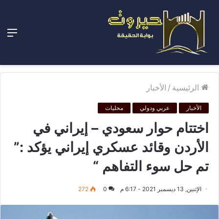
الق
الرئيسية
/
الأخبار
الأخبار
عربي ودولي
محليات
اختتام حوار سعودي – إيراني في
الأردن وقائد عسكري إيراني يؤكد :”
تم حل سوء التفاهم “
الإثنين, 13 ديسمبر 2021 - 6:17 م
0
272