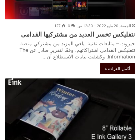
الجمعة, 20 مايو 2022 - 12:30 ص
0
127
نتفليكس تخسر العديد من مشتركيها القدامى
حيروت – متابعات تقنية يلغي المزيد من مشتركي منصة
نتفليكس القدامى اشتراكاتهم، وفقًا لتقرير صادر عن The
Information. وكشفت بيانات الاستطلاع أن…
أكمل القراءة »