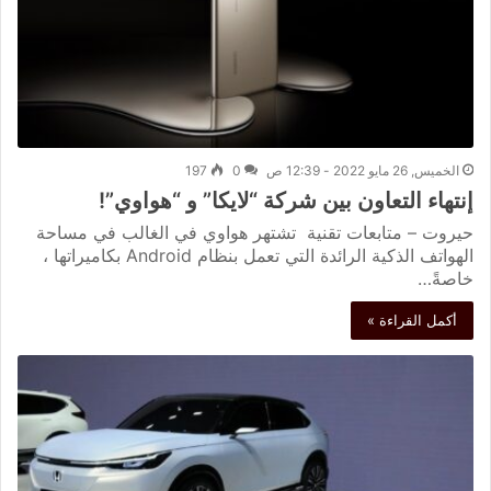
الخميس, 26 مايو 2022 - 12:39 ص
0
197
إنتهاء التعاون بين شركة “لايكا” و “هواوي”!
حيروت – متابعات تقنية تشتهر هواوي في الغالب في مساحة
الهواتف الذكية الرائدة التي تعمل بنظام Android بكاميراتها ،
خاصةً…
أكمل القراءة »