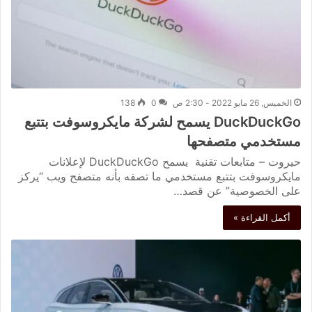
الخميس, 26 مايو 2022 - 2:30 ص
0
138
DuckDuckGo يسمح لشركة مايكروسوفت بتتبع
مستخدمي متصفحها
حيروت – متابعات تقنية يسمح DuckDuckGo لإعلانات
مايكروسوفت بتتبع مستخدمي ما تصفه بأنه متصفح ويب “يركز
على الخصوصية” عن قصد…
أكمل القراءة »