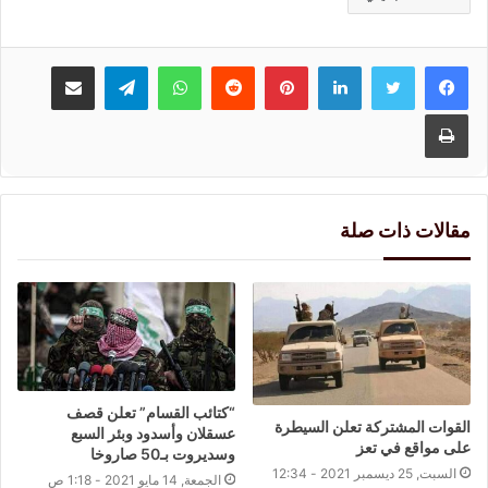
لينكدإن
بينتيريست
واتساب
تيلقرام
مشاركة عبر البريد
طباعة
مقالات ذات صلة
“كتائب القسام” تعلن قصف
القوات المشتركة تعلن السيطرة
عسقلان وأسدود وبئر السبع
على مواقع في تعز
وسديروت بـ50 صاروخا
السبت, 25 ديسمبر 2021 - 12:34
الجمعة, 14 مايو 2021 - 1:18 ص