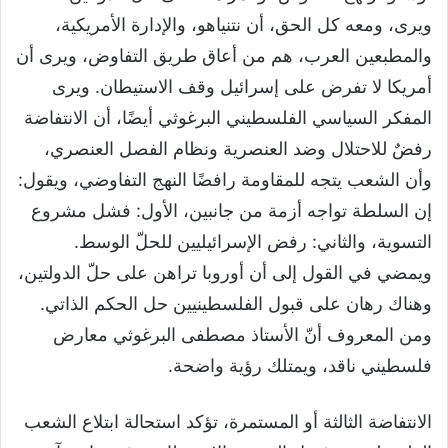
ويرى، ومعه كل الحق، أن نتنياهو، والإدارة الأمريكية،
والمطبعين العرب، هم من أعاق طريق التفاوض، ويرى أن
أمريكا لا تفرض على إسرائيل وقف الاستيطان. ويرى
المفكر السياسي الفلسطيني البرغوثي أيضًا، أن الانتفاضة
رفضٌ للاحتلال وضد العنصرية ونظام الفصل العنصري،
وأن الشعب يتجه للمقاومة رافضًا النهج التفاوضي، ويقول:
إن السلطة تواجه أزمة من جانبين، الأول: فشل مشروع
التسوية، والثاني: رفض الإسرائيليين للحلّ الوسط.
ويمضي في القول إلى أن أوروبا تراهن على حلّ الدولتين،
وهناك رهان على قبول الفلسطينيين حل الحكم الذاتي.
ومن المعروف أنّ الأستاذ مصطفى البرغوثي معارض
فلسطيني ناقد، ويمتلك رؤية واضحة.
الانتفاضة الثالثة أو المستمرة، تؤكد استحالة ابتلاع الشعب