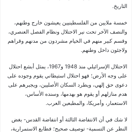
التاريخ.
خمسة ملايين من الفلسطينيين يعيشون خارج وطنهم،
والنصف الآخر تحت نير الاحتلال ونظام الفصل العنصري،
وقسم كبير منهم في الخيام مشردون من مدنهم وقراهم
ولاجئون داخل وطنهم.
الاحتلال الإسرائيلي منذ 1948 و1967، يمثل أبشع احتلال
على وجه الأرض؛ فهو احتلال استيطاني يقوم وجوده على
دعوى حق إلهي، ويطرد السكان الأصليين، ويجبرهم على
هدم منازلهم أو يقوم هو بهدمها، وسنده الأساس،
الاستعمار، وأمريكا، والمطبعين العرب.
لا شك في أن الانتفاضة الثالثة أو انتفاضة القدس- بغض
النظر عن التسمية- توصيف صحيح؛ فطابع الاستمرارية،