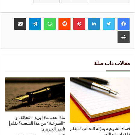
لينكدإن
بينتيريست
واتساب
تيلقرام
مشاركة عبر البريد
طباعة
مقالات ذات صلة
ماذا بعد.. ماذا يريد “التحالف و
“الشرعية” من هذا الشعب؟ بقلم|
فساد الشرعية يموّله التحالف !! بقلم
ناصر الجريري
/ لقمان عبدالله