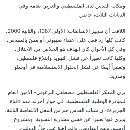
ومكانة القدس لدى الفلسطيني والعربي بعامة وفي
الديانات الثلاث، حاضر.
اللافت أن تفجير الانتفاضات: الأولى 1987، والثانية 2000،
كانت كلها رد فعل على اعتداء صهيوني أو مسّ بالمقدس،
وفي كل الأحوال كان الهدف هو الخلاص من الاحتلال،
وكلها كانت تعبيراً عن فشل التهويد وابتلاع فلسطين،
وتعبيراً أيضًا عن فشل الحلول الاستسلامية في أوسلو
ومدريد.
يرى المفكر الفلسطيني مصطفى البرغوثي– الأمين العام
للمبادرة الوطنية الفلسطينية، في حوار أجرته معه «قناة
الجزيرة» أن شباب القدس هم من أشعل الانتفاضة الثالثة،
ويرى فيها تعبيرًا عن فشل مشاريع التسوية، ومشروع
أوسلو، ونهج التفاوض، والمراهنة على حلّ الدولتين،