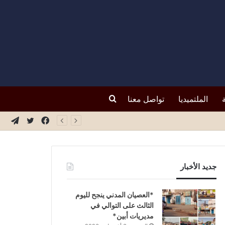
بحث
الملتميديا
تواصل معنا
فيسبوك
تويتر
تيلق
عن
جديد الأخبار
*العصيان المدني ينجح لليوم
الثالث على التوالي في
مديريات أبين*