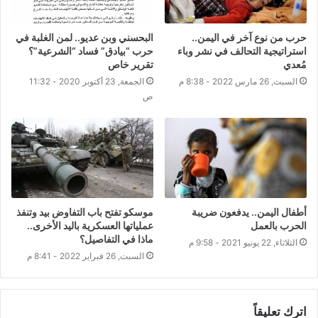
حرب من نوع آخر في اليمن..
البحسني وبن عديو.. لمن الغلبة في
استراتيجية التحالف في نشر وباء
حرب “بيادق” فساد “الشرعية”؟
مُعدي
تقرير خاص
السبت, 26 مارس 2022 - 8:38 م
الجمعة, 23 أكتوبر 2020 - 11:32
ص
أطفال اليمن.. يدفعون ضريبة
موسكو تفتح باب التفاوض بيد وتنفذ
الحرب بالعمل
عملياتها العسكرية باليد الأخرى..
ماذا في التفاصيل؟
الثلاثاء, 22 يونيو 2021 - 9:58 م
السبت, 26 فبراير 2022 - 8:41 م
اترك تعليقاً