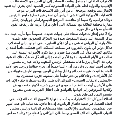
الاحتراب الداخلي المستمرّ. وتلفت المصادر إلى أن العديد من الاستحقاقات
الإقليمية والدولية تُحتّم على القيادة السعودية كسر الجمود الذي يعتري آلية تنفيذ
الاتفاق منذ توقيعه، موضحة أن من أبرز تلك الاستحقاقات اقتراب موعد
الانتخابات الأميركية التي تخشى الرياض أن تسفر عن خسارة حليفها الرئيس
دونالد ترامب، ولا سيما أن منافسه، المرشح الديموقراطي جو بايدن، يتبنّى
مقاربة مختلفة للعلاقة مع المملكة، التي أعلن مراراً عزمه على إيقاف عقود
التسلّح معها في حال فوزه.
وإذ لا تبدو إنجازات قوات صنعاء على جبهات عديدة، خصوصاً منها مأرب حيث بات
مركز المدينة على وشك السقوط، بعيدة من التحرّك السعودي، فقد علمت
«الأخبار» أن الرياض تخشى من أن تؤدّي التطورات في الجنوب إلى استجلاب
تدخّل دولي لن يكون بالضرورة في مصلحة المملكة، التي تتحسّب دائماً لفقدان
مكانتها كطرف مؤثّر في اليمن منذ عقود. وربما تكون الأصوات اليمنية التي
تعالت في الأيام الماضية بدعوة الأمم المتحدة إلى التدخّل قد غذّت تلك الخشية.
وفي هذا الإطار، برز ما قاله مستشار الرئيس المنتهية ولايته عبد ربه منصور
هادي، أحمد عبيد بن دغر، من أن «علينا جميعاً أن نحزم حقائبنا ونرحل نحو الأمم
المتحدة لنبحث عن سلام دائم وعادل وشامل لليمن، وبصيغ تعايش مقبولة من
كل الأطراف». وجاء كلام بن دغر تعليقاً على سقوط جزيرة سقطرى بيد
«المجلس الانتقالي الجنوبي» الموالي لأبو ظبي. وكانت سيطرة حلفاء الإمارات
على الأرخبيل أوقعت النظام السعودي في حرج شديد، لكونها دفعت ببعض
وكلائها الموثوقين إلى اتهامها بالتواطؤ على احتلال الجزيرة، ضمن مشروع
تقسيم اليمن كمناطق نفوذ.
انطلاقاً من كل تلك الاعتبارات، بدأت، منذ نهاية الأسبوع الفائت التحرّكات في
اتجاه التعجيل في تنفيذ «اتفاق الرياض»، إذ دعا هادي، بعد غياب دام عدة أشهر
عن المشهدين السياسي والإعلامي، هيئة مستشاري الرئاسة ورئيس مجلس
النواب الموالي للتحالف السعودي سلطان البركاني وأعضاء هيئة رئاسة مجلس