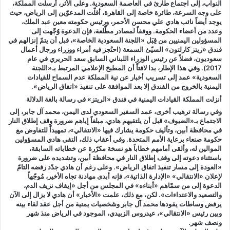
النواب، إلى اجتماع طارئ في العاصمة السعودية. وعلى الأثر، أرسلت المملكة،
على وجه السرعة، طائرة خاصة إلى القاهرة، أقلّت المدعوّين إلى الرياض، حيث
يوجد أيضاً نائب هادي علي محسن الأحمر، ورئيس حكومته معين عبد الملك،
وعدد من أعضاء الحكومة. ووفقاً لمصادر مطّلعة، فإن الدعوة وُجّهت إلى
المسؤولين اليمنيين من قِبَل «اللجنة السعودية الخاصة»، قبل أن يتمّ إنزالهم في
فندق «ريتز كارلتون» السيّئ السمعة (احتُجز فيه أمراء ووزراء ورجال أعمال
سعوديون، فضلاً عن رئيس الوزراء اللبناني السابق سعد الحريري في عام
2017). وفي هذا الإطار، بدا لافتاً أن المطبخ الإعلامي المرتبط بـ«اللجنة
السعودية» عمد إلى تسريب أخبار عن نية المملكة عدم السماح للقيادات
اليمنية بالخروج من الفندق إلا بعد الموافقة على تنفيذ «اتفاق الرياض».
أنزلت المملكة القيادات اليمنية في فندق «الريتز» في رسالة بالغة الدلالة
وفي رسالة ترهيب أخرى، عمد السفير السعودي لدى اليمن، محمد آل جابر، إلى
الاجتماع بـ«الضيوف» قبل أن يلتقيهم هادي، مبلغاً إياهم ضرورة وقف إطلاق النار
في محافظة أبين، وتأليف حكومة يشارك فيها «الانتقالي»، تمهيداً للتفاوض مع
حكومة صنعاء برعاية الأمم المتحدة. وفي أعقاب ذلك، التقى هادي المسؤولين
الموالين له، وألقى أمامهم خطاباً هو نسخة مكرّرة عن خطاباته السابقة،
باستثناء دعوته إلى وقف إطلاق النار في محافظة أبين، وتشديده على ضرورة
«العودة إلى مسار تنفيذ اتفاق الرياض». وعلى رغم أن هادي جدّد رفضه التامّ
لإعلان «الانتقالي» «الإدارة الذاتية»، فإنه أبدى مهادنة تجاه الأخير، مُوجّهاً
الدعوة إلى من سمّاهم «أبناءه» في المجلس من أجل «إيقاف نزيف الدم،
والتصعيد والاعتداءات». لكن، مع ذلك، علمت «الأخبار» أن هادي لا يزال إلى الآن
يرفض وساطات يقودها محمد آل جابر وشخصيات يمنية من أجل عقد لقاء بينه
وبين رئيس «الانتقالي»، عيدروس الزبيدي، الموجود في الرياض منذ شهر
ونصف شهر.