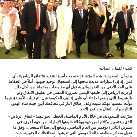
كتب / لقمان عبدالله
يبدو أن السعودية، هذه المرّة، قد حسمت أمرها بتنفيذ «اتفاق الرياض» بأي
ثمن، إذ إن اعتبارات عديدة تدفعها إلى استعجال توحيد جبهتها، أملاً في الحفاظ
على الحد الأدنى من النفوذ والهيبة قبل أي مفاوضات محتملة. من أجل ذلك،
أوعزت الرياض إلى حليفها اليمني بضرورة المضي في تطبيق الاتفاق ولو
بالشروط التي وضعها حلفاء أبو ظبي (تأليف الحكومة قبل الترتيبات الأمنية)، فيما
تولّت بنفسها مهمّة تثبيت وقف إطلاق النار في محافظة أبين حيث ساد الهدوء
التامّ جبهات القتال منذ فجر الأحد
سرّعت السعودية، في خلال الأيام الماضية، الخطى نحو تنفيذ «اتفاق الرياض»
الذي رعته بين وكلائها من جهة ووكلاء حليفتها الإمارات من جهة أخرى، في
تشرين الثاني/ نوفمبر من العام الماضي. وتدفع إلى هذا الاستعجال، وفق ما
تقول مصادر مطلعة، حالة الفوضى التي تعيشها المحافظات الجنوبية، حيث