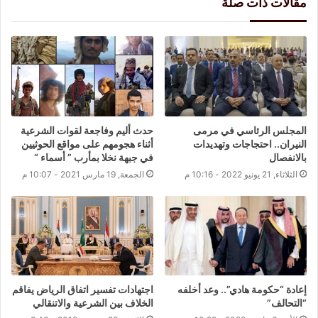
مقالات ذات صلة
المجلس الرئاسي في مرمى
حدث أليم وفاجعة لقوات الشرعية
النيران.. احتجاجات وتهديدات
أثناء هجومهم على مواقع الحوثيين
بالانفصال
في جبهة نخلا بمأرب ” أسماء “
الثلاثاء, 21 يونيو 2022 - 10:16 م
الجمعة, 19 مارس 2021 - 10:07 م
إعادة “حكومة هادي”.. وعد أخلفه
اجتهادات تفسير اتفاق الرياض يفاقم
“التحالف”
الخلاف بين الشرعية والاتنقالي