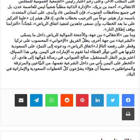
على المقلب الآخر، وعلى رغم اعتبار رئيس «الجمعية العمومية للمجلس
الانتقالي»، أحمد بن بريك، «الإدارة الذاتية مطلباً شعبياً ليس للعاصمة عدن، بل
في جميع محافظات الجنوب»، فإن المجلس عاد وأبدى، على لسان المتحدث
باسمه نزار هيثم، نوعاً من الترحيب بخطاب هادي، إذ قال هيثم إن «علينا التركيز
على ما بعد الخطاب، وأن نسعى جاهدين لتنفيذ اتفاق الرياض»، مُجدّداً «التزامنا
بوقف إطلاق النار».
وما بين «الانتقالي» من جهة، والأجنحة الموالية للرياض داخل ما يسمّى
«الشرعية» من جهة أخرى، يظلّ الفريق «الإخواني» المحسوب على تركيا
وقطر على رفضه التامّ لـ«اتفاق الرياض»، ودعوته إلى التمرّد على السعودية
لكونها هي التي توفّر الغطاء لما تقوم به الإمارات في اليمن. وفي هذا السياق،
اعتبر وزير النقل المستقيل، صالح الجبواني، في رسالة مُوجّهة إلى هادي، أن
«الخطر على اليمن يأتي من داخل الشرعية نفسها، من البيّاعين والمرتزقة
والمتواطئين»، مضيفاً أن هؤلاء يشرّعون كلّ الخطوات السعودية والإماراتية في
البلاد.
لينكدإن
بينتيريست
واتساب
تيلقرام
مشاركة عبر البريد
طباعة