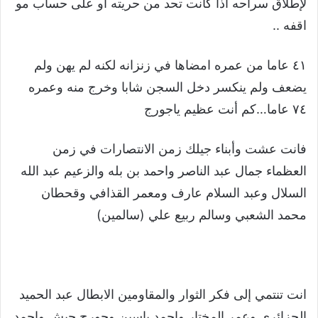
لإطلاق سراحه اذا كانت تحد من حريته أو على حساب مو
اقفه ..
٤١ عاما من عمره امضاها في زنزانه لكنه لم يهن ولم
يضعف ولم ينكسر دخل السجن شابا وخرج منه وعمره
٧٤ عاما…كم أنت عظيم ياجورج
فانت عشت وأبناء جيلك زمن الانتصارات في زمن
العظماء جمال عبد الناصر واحمد بن بله والزعيم عبد الله
السلال وعبد السلام عارف ومعمر القذافي وقحطان
محمد الشعبي وسالم ربيع علي (سالمين)
انت تنتمي إلى فكر الثوار والمقاومين الابطال عبد الحميد
الجزائري وعمر المختار واحمد ياسين وجورج حبش واحمد