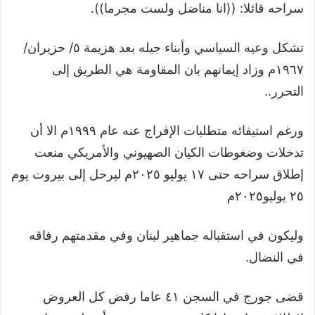
سراحه قائلا: ((انا مناضل ولست مجرما)).
تشكل وعيه السياسي وأبناء جيله بعد هزيمة ٥/ حزيران/
١٩٦٧م وزاد إيمانهم بان المقاومة هي الطريق إلى
التحرر..
ورغم استيفائه متطلبات الإفراج عنه عام ١٩٩٩م الا أن
تدخلات وضغوطات الكيان الصهيوني والأمريكي منعت
إطلاق سراحه حتى ١٧ يوليو ٢٠٢٥م ليرحل إلى بيروت يوم
٢٥ يوليو٢٠٢٥م
وليكون في استقباله جماهير لبنان وفي مقدمتهم رفاقه
في النضال.
قضى جورج في السجن ٤١ عاما رفض كل العروض