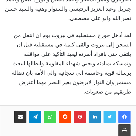
جبريل وعبد العزيز الرنتيسي والسنوار وهنية والسيد حسن
نصر الله وابو علي مصطفى.
لقد أذهل جورج مستقبليه في بيروت يوم ان انتقل من
السجن إلى بيروت والقى كلمة في مستقبليه قبل ان
يلتقي حتى بافراد أسرته ليعيد التأكيد على مواقفه
وتمسكه بمبادئه ويحيي شهداء المقاومة وابطالها ليبعث
برساله قوية وحاسمه الى سجانيه والى الأمة بان نضاله
مستمر وان الثوار لايرضون بغير النصر مهما أعترض
طريقهم من صعوبات.
لينكدإن
بينتيريست
واتساب
تيلقرام
مشاركة عبر البريد
طباعة