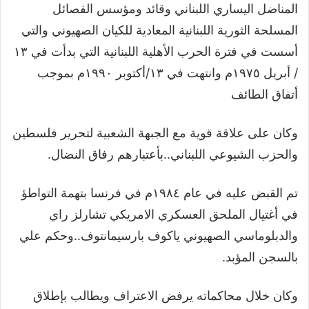
المناضل اليساري اللبناني وقائد ومؤسس الفصائل
المسلحة الثورية اللبنانية المعادية للكيان الصهيوني والتي
أسست في فترة الحرب الأهلية اللبنانية التي بدأت في ١٣
/ أبريل ١٩٧٥م وانتهت في ١٣/أكتوبر ١٩٩٠م بموجب
أتفاق الطائف
وكان على علاقة قوية مع الجبهة الشعبية لتحرير فلسطين
والحزب الشيوعي اللبناني..بأعتبارهم رفاق النضال.
تم القبض عليه في عام ١٩٨٤م في فرنسا بتهمة التواطؤ
في أغتيال الملحق العسكري الامريكي تشارلز راي
والدبلوماسي الصهيوني ياكوف بارسيمانتوف..وحكم علي
بالسجن المؤبد.
وكان خلال محاكماته يرفض الاعتراف ويطالب بإطلاق