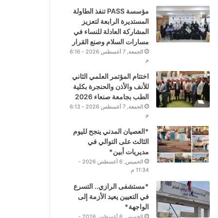
مؤسسة PASS تنفذ الطاولة
المستديرة الرابعة لتعزيز
المشاركة العادلة للنساء في
مسارات السلام وصنع القرار
الجمعة, 7 أغسطس 2026 - 6:16
م
اختتام المؤتمر العلمي الثاني
للأنف والأذن والحنجرة بكلية
الطب بجامعة صنعاء 2026
الجمعة, 7 أغسطس 2026 - 6:13
م
*العصيان المدني ينجح لليوم
الثالث على التوالي في
مديريات أبين*
الخميس, 6 أغسطس 2026 -
11:34 م
*مستشفى الرازي.. التسرع
في التعيين يعيد الأزمة إلى
الواجهة*
الخميس, 6 أغسطس 2026 -