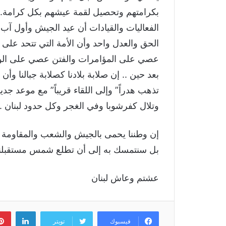
بكرامتهم وتحصيل لقمة عيشهم بكل كرامة.. مر
الفعاليات والقيادات أن عيد الجيش وأول آب
الحق والعدل واحد وأن الأمة التي تتحد على ا
عصي على المؤامرات والفتن عصي على الوج
بعد حين .. إن صلابة بلادنا كصلابة جبالنا وأن
تذهب هدراً” وإلى اللقاء قريباً” مع موعد جد
وتلال كفرشوبا وفي الغجر وكل حدود لبنان .
إن وطننا يحمى بالجيش والشعب والمقاومة وه
بل سنتمسك به إلى أن تطلع شمس مستقبلنا ا
عشتم وعاش لبنان
لينكد
فيسبوك
تويتر