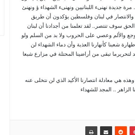
ة جديدة نهنىء اللبنانيين ونهنىء الشهداء ؤ ونهنئ
 والانتصار في لبنان وفلسطين يؤكدون أن طريق
لحق سوف تنتصر.. لقد تعلمنا من أجدادنا أن لبنان
ع والألم وعصي على الحروب ولا بد من السلم ولو
 طهارة شعبنا كأنهارنا العذبة وأن دماء الشهداء لن
يد لتحريرما تبقى من أراضينا المحتلة في مزارع شبعا
ذه هي معادلة انتصارنا الأكيد الذي لن نتخلى عنه
لزاهر .. المجد للشهداء
إن
بينتيريست
مشاركة عبر البريد
طباعة