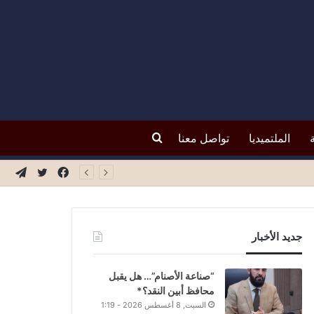
بحث
الملتميديا
تواصل معنا
فيسبوك
تويتر
تيلق
عن
جديد الأخبار
“صناعة الأصنام”… هل يقبل
محافظ أبين النقد؟*
السبت, 8 أغسطس 2026 - 1:19