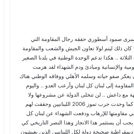
الأسرى صمود أسطوري حققه رجال المقاومة التي
 كان ذلك ليتم لولا تعاون الجيش والشعب والمقاومة
الثلاثة .. هكذا تدعم الوحدة الوطنية في بلدنا الصغير
قومية والإنسانية ومبادئ ودم الشهداء لقد هزمت
 يعكر صفو حياته وسلمه الأهلي ووفاقه الوطني هناك
لمقاومة إلى لبنان كل لبنان وأرعب العدو .. واليوم
جهة مع داعش .. لن تتخلى الدولة عن مشروعها ولا
اللبنانيين عن وحدتهم .. التاريخ عاد ليثبت انه كما وحدت حرب تموز 2006 اللبنانيين وحققت لهم
 مقاومتها للإرهاب ودفعت الشهداء عن لبنان كل
 يجب أن يستثمر هذا الانجاز وهذا النصر التاريخي كي
ديمقراطية صحيحة دولة لكل اللبنانيين الذين يعيشون