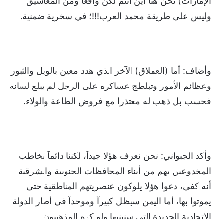
الإمارات) نحن هنا أين أنتم لكن واقعا ومن المعاشيق
وليس على طريقة محمد العرب!!!؛ في سخرية ضمنية.
وأضاف: أما (العملاق) الآخر الذي هدد معين بالويل والثبور
وعظائم الأمور وتبلطج عساكره على الرجل لم يبلع لسانه
فحسب بل ذهب له معتذرا مع فروض الطاعة والولاء.
وأكد الجبواني: نحن نعرف هؤلا جيدآ، لكننا دائمآ نخاطب
المخدوعين بهم من أبناء المحافظات الجنوبية والشرقية
أنه كفى، دعوا هؤلا يلوكون عنصريتهم المناطقية حتى
يموتوا بها، أما اليمن سيظل كبيرآ وموحدآ في أطار الدولة
الإتحادية الجديدة التي سنبنيها ولو كره المذهبيون