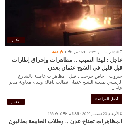
الأخبار
الثلاثاء, 26 يناير 2021 - 1:21 ص
0
444
عاجل : لهذا السبب .. مظاهرات وإحراق إطارات
قبل قليل في الشيخ عثمان بعدن
حيروت _ خاص خرجت ، قبل ، مظاهرات غاضبة بالشارع
الرئيسي بمدينة الشيخ عثمان تطالب باقالة وسام معاوية مدير
عام…
أكمل القراءة »
الأخبار
الأربعاء, 23 ديسمبر 2020 - 5:35 م
0
166
المظاهرات تجتاح عدن .. وطلاب الجامعة يطالبون