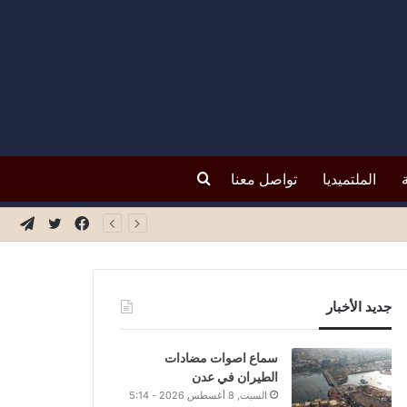
بحث
الملتميديا
تواصل معنا
فيسبوك
تويتر
تيلق
عن
جديد الأخبار
سماع اصوات مضادات
الطيران في عدن
السبت, 8 أغسطس 2026 - 5:14