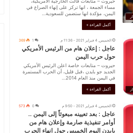
حيروت – متابعات قالت الخارجية الأمريكية،
مساء الجمعة ، انها تركز على إنهاء الصراع في
اليمن، مؤكدة انها ستضمن للسعودية…
ار
أكمل القراءة »
الخميس, 4 فبراير 2021 - 11:36 م
1
369
عاجل : إعلان هام من الرئيس الأمريكي
حول حرب اليمن
حيروت – متابعات خاصة اعلن الرئيس الأمريكي
الجديد جو بايدن ،قبل قليل، أن الحرب المستمرة
في اليمن منذ العام 2014…
أكمل القراءة »
ار
الخميس, 4 فبراير 2021 - 9:50 م
0
573
عاجل : بعد تعيينه مبعوثاً إلى اليمن ..
أوامر تنفيذية صارمة وإعلان هام من
بايدن اليوم الخميس حول انهاء الحرب