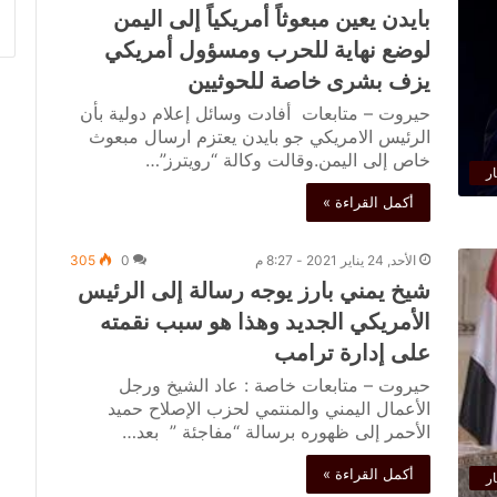
بايدن يعين مبعوثاً أمريكياً إلى اليمن
لوضع نهاية للحرب ومسؤول أمريكي
يزف بشرى خاصة للحوثيين
حيروت – متابعات أفادت وسائل إعلام دولية بأن
الرئيس الامريكي جو بايدن يعتزم ارسال مبعوث
خاص إلى اليمن.وقالت وكالة “رويترز”…
ار
أكمل القراءة »
الأحد, 24 يناير 2021 - 8:27 م
0
305
شيخ يمني بارز يوجه رسالة إلى الرئيس
الأمريكي الجديد وهذا هو سبب نقمته
على إدارة ترامب
حيروت – متابعات خاصة : عاد الشيخ ورجل
الأعمال اليمني والمنتمي لحزب الإصلاح حميد
الأحمر إلى ظهوره برسالة “مفاجئة ” بعد…
أكمل القراءة »
ار