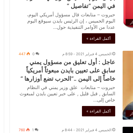
في اليمن “تفاصيل “
حيروت – متابعات قال مسؤول أمريكي اليوم،
اليوم الخميس ، إن الرئيس بايدن سيوقع اليوم
ار
عددا من الأوامر التنفيذية حول…
أكمل القراءة »
الخميس, 4 فبراير 2021 - 8:59 م
0
447
عاجل : أول تعليق من مسؤول يمني
سابق على تعيين بايدن مبعوثاً أمريكياً
خاصاً إلى اليمن ..”الحرب تضع أوزارها “
حيروت – متابعات علق وزير يمني في النظام
السابق , قبل قليل , على خبر تعيين بايدن لمبعوث
خاص إلى…
أكمل القراءة »
ار
الخميس, 4 فبراير 2021 - 8:44 م
1
760