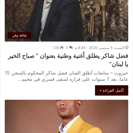
ثقافة وفن
السبت, 5 سبتمبر 2020 - 8:45 م
0
129
فضل شاكر يطلق أغنية وطنية بعنوان ” صباح الخير
يا لبنان”
حيروت – متابعات أطلق الفنان فضل شاكر المحكوم بالسجن 15
عاما، بعد 7 سنوات على فراره لمنفى قسري في مخيم…
أكمل القراءة »