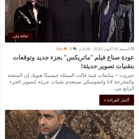
ثقافة وفن
الجمعة, 16 أكتوبر 2020 - 9:28 م
0
264
عودة صناع فيلم “ماتريكس” بجزء جديد وتوقعات
بتقنيات تصوير حديثة!
حيروت – متابعات فنية قالت الممثلة جيسيكا هنويك إن المنتجة
والمخرجة لانا واتشوسكي تستخدم تقنيات جريئة لتصوير الجزء
الرابع من…
أكمل القراءة »