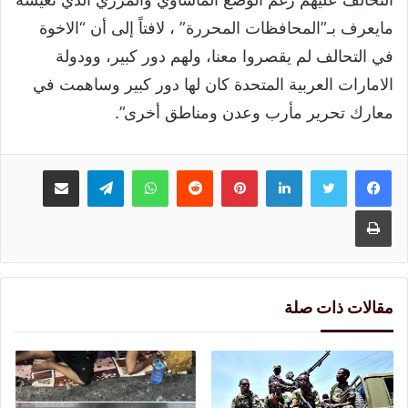
مايعرف بـ”المحافظات المحررة” ، لافتاً إلى أن “الاخوة
في التحالف لم يقصروا معنا، ولهم دور كبير، وودولة
الامارات العربية المتحدة كان لها دور كبير وساهمت في
معارك تحرير مأرب وعدن ومناطق أخرى”.
لينكدإن
بينتيريست
واتساب
تيلقرام
مشاركة عبر البريد
طباعة
مقالات ذات صلة