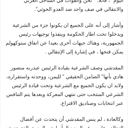
اليوم” ، قائلاً: ” نحن والقوات في الساحل الغربي
والانتقالي في صف واحد ضد العدو الحوثي”.
وأشار إلى أنه على الجميع ان يكونوا جزء من الشرعية
ويدخلوا تحت اطار الحكومة وينفذوا توجيهات رئيس
الجمهورية، وهناك جبهات أخرى بعيدا عن اتفاق ستوكهولم
يمكن فتحها ، في إشارة إلى الإنتقالي .
المقدشي وصف الشرعية بقيادة الرئيس عبدربه منصور
هادي بأنها” الضامن الحقيقي ” لليمن، ووحدته واستقراره،
ولابد ان يكون الجميع مع الشرعية وتحت قيادة الرئيس
الشرعي المنتخب حتى تنتهي المعركة وبعدها يتم التنافس
عبر انتخابات وصناديق الاقتراع.
وكالعادة ، لم ينس المقدشي أن يتحدث عن أفضال
التحالف عليهم رغم الوضع المأساوي والمزري الذي تعيشه