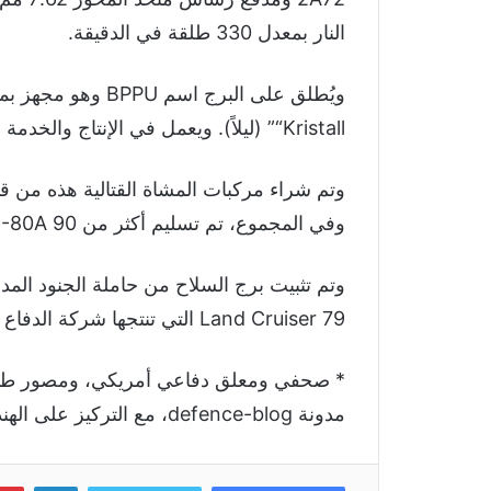
النار بمعدل 330 طلقة في الدقيقة.
“Kristall” (ليلاً). ويعمل في الإنتاج والخدمة منذ العام 1994.
وتم شراء مركبات المشاة القتالية هذه من قبل
وفي المجموع، تم تسليم أكثر من 90 BTR-80A إلى اليمن.
Land Cruiser 79 التي تنتجها شركة الدفاع الوطني الأردنية القابضة KADDB.
* صحفي ومعلق دفاعي أمريكي، ومصور طيران
مدونة defence-blog، مع التركيز على الهندسة والتكنولوجيا الخاصة بالصناعة الدفاعية الأمريكية.
لينكد