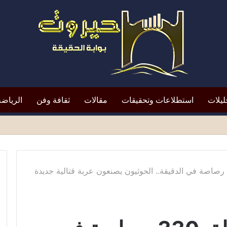
ليلات
استطلاعات وتحقيقات
مقالات
ثقافة وفن
الرياضة
 لمنشأة نفطية تابعة لأرامكو في جيزان
”مجنونة بمدفع” يطلق 330 رصاصة في الدقيقة.. الحوثيون يصنعون عربة قتالية جديدة