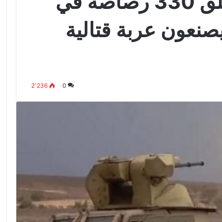
”مجنونة بمدفع” يطلق 330 رصاصة في
يصنعون عربة قتالية
2٬236
0