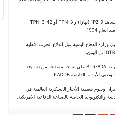
ويُطلق على البرج اسم BPPU وهو مجهز بمشاهد 1PZ-9 (نهارًا) و TPN-3 أو TPN-3-42
 وزارة الدفاع اليمنية قبل اندلاع الحرب الأهلية
وتم تثبيت برج السلاح من حاملة الجنود المدرعة BTR-80A على نسخة مصفحة من Toyota
 ويقوم بتغطية الأخبار العسكرية العالمية في
إن
بينتيريست
مشاركة عبر البريد
طباعة