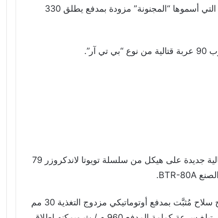
وذكرت المجلة في تقرير مختصر بأن العربة التي أسموها “المجنونة” مزودة بمدفع يطلق 330
 آر”.
تمكن الحوثيون في اليمن من صنع مركبة قتالية جديدة على هيكل من سلسلة تويوتا لاندكروزر 79
BTR-8.
وتتميز لاند كروزر فرانكنشتاين المجنونة ببرج سلاح مُثبَّت بمدفع أوتوماتيكي مزدوج التغذية 30 مم
2A72 ومدفع رشاش متحد المحور 7.62 مم. تبلغ سرعة كمامة المدفع 960 م / ث ويمكنه إطلاق