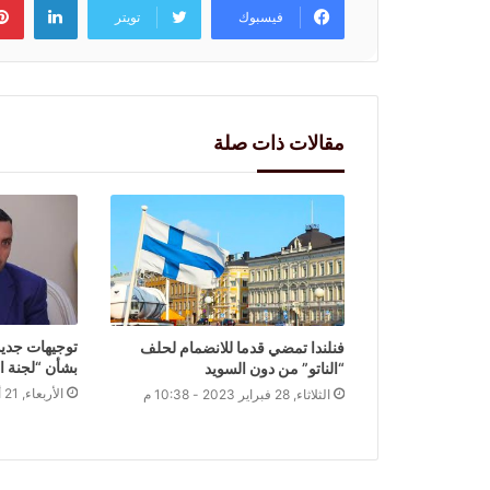
فيسبوك
تويتر
مقالات ذات صلة
توجيهات جدي
فنلندا تمضي قدما للانضمام لحلف
بشأن “لجنة ال
“الناتو” من دون السويد
الأربعاء, 21 أبريل 2021 - 9:06 م
الثلاثاء, 28 فبراير 2023 - 10:38 م