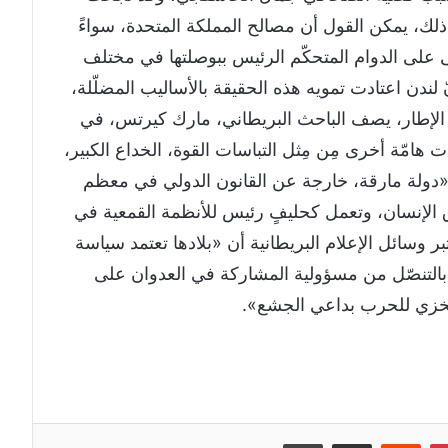
ذلك، يمكن القول أن مصالح المملكة المتحدة، سواءً
قى على الدوام المتحكّم الرئيس ببوصلتها في مختلف
 لندن اعتادت تمويه هذه الحقيقة بالأساليب المضلّلة،
ا الإطار، يصف الباحث البريطاني، مارك كيرتس، في
ت هامّة أخرى مِن مِثل التباسات القوة، الخداع الكبير،
نها «دولة مارقة، خارجة عن القانون الدولي في معظم
وق الإنسان، وتعمل كحليفٍ رئيس للأنظمة القمعية في
ر وسائل الإعلام البريطانية أن «بلادها تعتمد سياسة
، بالتنصّل من مسؤولية المشاركة في العدوان على
المخزي للحرب بداعي الجشع».
إن
بينتيريست
مشاركة عبر البريد
طباعة