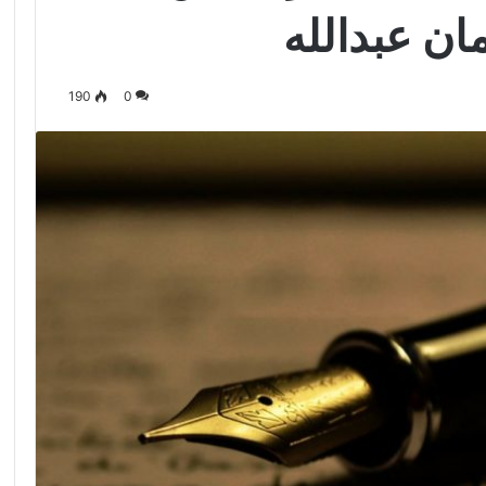
مان عبدالله
190
0