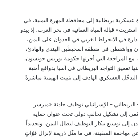
ة عسكرية بريطانية إلى محافظة المهرة اليمنية، في
ستريت» قبالة المياه العمانية في بحر العرب. إذ يبدو
لصدارة في الانخراط الغربي في العدوان على اليمن،
ندن وواشنطن في منطقة المحيطَين الهندي والهادئ،
اً، مع المراجعة التي أجرتها حكومة بوريس جونسون،
تعميق التواجد البريطاني في آسيا بدوافع أمنية
لتدخّل العسكري الهادف إلى تثبيت الهيمنة مباشرةً
– البريطاني – الإسرائيلي توظيف حادثة «ميرسر
ّعي إلى تشكيل تحالفٍ دولي تحت عنوان حماية
دن إلى توسيع بيكار التوظيف ليطال اليمن، وتحديداً
 عن مهاجمة السفينة، في ما مثّل ذريعة لإنزال قوّاتٍ