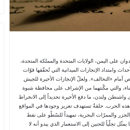
دوان على اليمن، الولايات المتحدة والمملكة المتحدة،
ث وامتداد الإنجازات الميدانية التي تُحقّقها قوّات
 أمام «التحالف». ولعلّ الإنجازات الأخيرة للجيش
ضاء، والتي مكّنتهما من الإشراف على محافظة شبوة
ى واشنطن ولندن، ما دفع الأخيرة تحديداً إلى الانخراط
ذه الحرب. حلقةٌ تستهدف تعزيز وجودها في المواقع
الجزر والممرّات البحرية، تمهيداً للسّطْو على نفط
يمثّل تجلّياً للحنين إلى الاستعمار الذي يبدو أنه لا