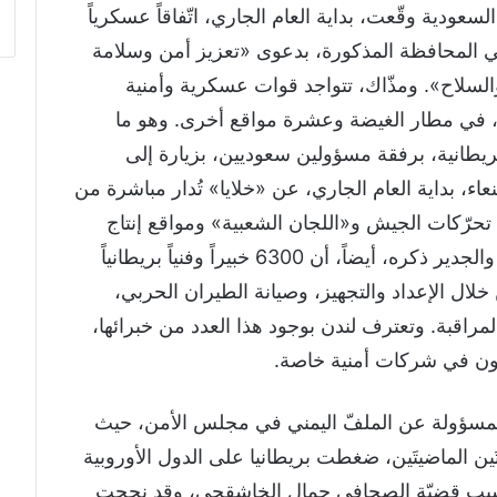
عودية وقّعت، بداية العام الجاري، اتّفاقاً عسكرياً
ة» في المحافظة المذكورة، بدعوى «تعزيز أمن وسلامة
السلاح». ومذّاك، تتواجد قوات عسكرية وأمنية
، في مطار الغيضة وعشرة مواقع أخرى. وهو ما
ريطانية، برفقة مسؤولين سعوديين، بزيارة إلى
ء، بداية العام الجاري، عن «خلايا» تُدار مباشرة من
 تحرّكات الجيش و«اللجان الشعبية» ومواقع إنتاج
المنظومات الصاروخية والطائرات المسيّرة. والجدير ذكره، أيضاً، أن 6300 خبيراً وفنياً بريطانياً
خلال الإعداد والتجهيز، وصيانة الطيران الحربي،
مراقبة. وتعترف لندن بوجود هذا العدد من خبرائها،
 يعملون في شركات أمنية خاصة.
ّ المسؤولة عن الملفّ اليمني في مجلس الأمن، حيث
َين الماضيتَين، ضغطت بريطانيا على الدول الأوروبية
 بسبب قضيّة الصحافي جمال الخاشقجي، وقد نجحت