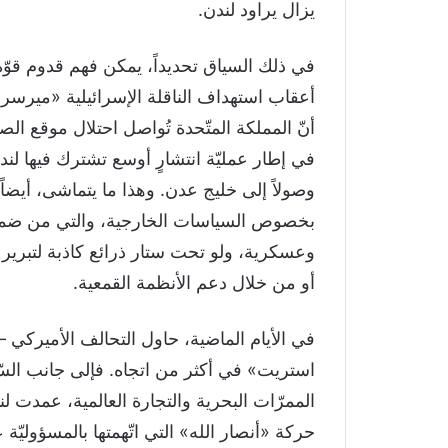
يزال يراود لندن.
في ذلك السياق تحديداً، يمكن فهم قدوم قوّ
أعقاب استهداف الناقلة الإسرائيلية «ميرسر ا
أنّ المملكة المتّحدة تُواصل احتلال موقع ا
في إطار عمليّة انتشارٍ أوسع تشترك فيها ل
وصولاً إلى خليج عدن. وهذا ما يتماشى، أيض
بخصوص السياسات الخارجية، والتي من ضمنها 
وعسكرية، ولو تحت ستار ذرائع كاذبة لتبرير ا
أو من خلال دعم الأنظمة القمعية.
في الأيام الماضية، حاول التحالف الأميركي 
استريت» في أكثر من اتجاه. فإلى جانب الس
الممرّات البحرية والتجارة العالمية، عمدت لن
حركة «أنصار الله» التي اتّهمتها بالمسؤوليّة