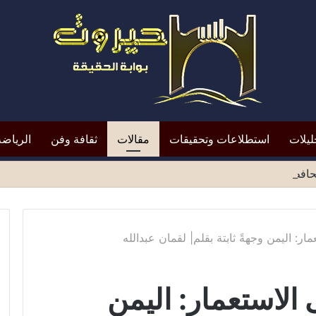
ليلات
استطلاعات وتحقيقات
مقالات
ثقافة وفن
الرياضة
افظ أبين النقد؟*
مار: اليمن وجهةً ثابتة بقلم| لقمان عبدالله
 الاستعمار: اليمن