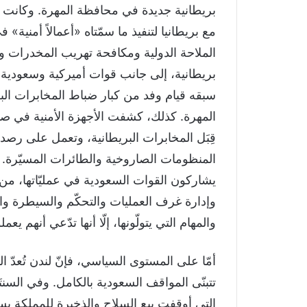
بريطانية جديدة في محافظة المهرة. وكانت الس
مع بريطانيا لتنفيذ ما سمّتاه «أعمالاً أمني
الملاحة الدولية ومكافحة تهريب المخدرات و
بريطانية، إلى جانب قوات أميركية وسعودية
سبقه قيام وفد من كبار ضباط المخابرات الب
المهرة. كذلك، كشفت الأجهزة الأمنية في صنعا
قِبَل المخابرات البريطانية، وتعمل على رصد
يشاركون القوات السعودية في عمليّاتها، من 
وإدارة غرف العمليات والتحكّم والسيطرة وال
والمهام التي يتولّونها، إلّا أنها تدّعي أنهم
أمّا على المستوى السياسي، فإنّ لندن تُعد
تتبنّى المواقف السعودية بالكامل. وفي السنت
التي أوقفت بيع السلاح والذخيرة للمملكة