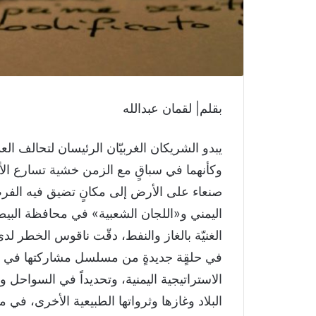
بقلم| لقمان عبدالله
يبدو الشريكان الغربيّان الرئيسان لتحالف الع
وكأنهما في سباقٍ مع الزمن خشية تسارع الأحدا
صنعاء على الأرض إلى مكانٍ تضيق فيه الفرص
اليمني و«اللجان الشعبية» في محافظة البي
الغنيّة بالغاز والنفط، دقّت ناقوس الخطر لد
في حلقٍة جديدةٍ من مسلسل مشاركتها في ه
الاستراتيجية اليمنية، وتحديداً في السواحل و
البلاد وغازها وثرواتها الطبيعية الأخرى، في ما 