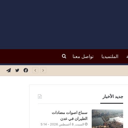
بحث
الملتميديا
تواصل معنا
فيسبوك
تويتر
تيلق
عن
جديد الأخبار
سماع اصوات مضادات
الطيران في عدن
السبت, 8 أغسطس 2026 - 5:14