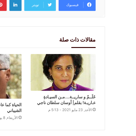
فيسبوك
تويتر
مقالات ذات صلة
عَلَــمٌ و ساريــة….مـن السيـادةِ
عـاريـة! بقلم| أوسان سلطان ناجي
الحياة كما عا
الأحد, 23 مايو 2021 - 5:13 م
الشيباني
الأربعاء, 8 يونيو 2022 - 9:15 م