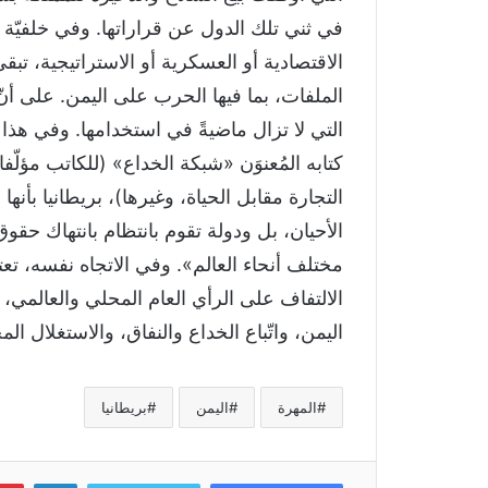
في ثني تلك الدول عن قراراتها. وفي خلفيّة 
الاقتصادية أو العسكرية أو الاستراتيجية، تب
الملفات، بما فيها الحرب على اليمن. على أنّ
التي لا تزال ماضيةً في استخدامها. وفي هذ
كتابه المُعنوَن «شبكة الخداع» (للكاتب مؤلّفا
التجارة مقابل الحياة، وغيرها)، بريطانيا بأ
الأحيان، بل ودولة تقوم بانتظام بانتهاك حق
مختلف أنحاء العالم». وفي الاتجاه نفسه، تعتب
الالتفاف على الرأي العام المحلي والعالمي
اليمن، واتّباع الخداع والنفاق، والاستغلال 
المهرة
اليمن
بريطانيا
لينكد