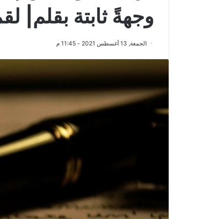
وجهةً ثابتة بقلم| لق
الجمعة, 13 أغسطس 2021 - 11:45 م