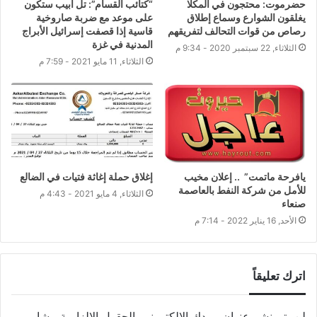
حضرموت: محتجون في المكلا
“كتائب القسام”: تل أبيب ستكون
يغلقون الشوارع وسماع إطلاق
على موعد مع ضربة صاروخية
رصاص من قوات التحالف لتفريقهم
قاسية إذا قصفت إسرائيل الأبراج
المدنية في غزة
الثلاثاء, 22 سبتمبر 2020 - 9:34 م
الثلاثاء, 11 مايو 2021 - 7:59 م
يافرحة ماتمت” .. إعلان مخيب
إغلاق حملة إغاثة فتيات في الضالع
للأمل من شركة النفط بالعاصمة
الثلاثاء, 4 مايو 2021 - 4:43 م
صنعاء
الأحد, 16 يناير 2022 - 7:14 م
اترك تعليقاً
لن يتم نشر عنوان بريدك الإلكتروني.
الحقول الإلزامية مشار