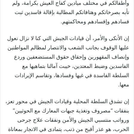
وأطفالكم في مختلف ميادين كفاح العيش بكرامة، ولم
تأبه بصرخاتكم وهتافاتكم المطالبة بإقالة فاسدين ثبت
فسادهم وإفسادهم ومحاكمتهم.
إن الأنكى والأمر، أن قيادات الجيش التي كنا لا نزال نعول
عليها الوقوف بجانب الشعب والانتصار لمظالم المواطنين
وإنصاف المقهورين وإحقاق حقوق المستضعفين وردع
الفاسدين وضبط المعتدين، خيبت آمالنا بتماهيها مع
السلطة الفاسدة في غيها وفسادها، وتقاسم الإيرادات
معها.
إن تشدق السلطة المحلية وقيادات الجيش في محور تعز،
بنفقات “مصروف وتغذية جبهات المعارك مع الحوثيين”
ورواتب منتسبي الجيش والأمن ونفقات علاج جرحى
الحرب، هو عذر أقبح من ذنب، يتمادى في الاتجار بمعاناة