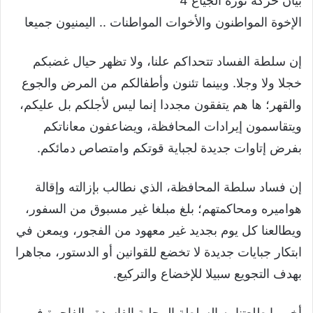
بيان حركة ثورة الجياع 4
الإخوة المواطنون والأخوات المواطنات .. اليمنيون جميعا
إن سلطة الفساد تتحداكم علنا، ولا تظهر حيال غضبكم
خجلا ولا وجلا. وبينما تئنون وأطفالكم من المرض والجوع
والقهر؛ ها هم يتفقون مجددا إنما ليس لأجلكم بل عليكم،
ويتقاسمون إيرادات المحافظة، ويضاعفون معاناتكم
بفرض إتاوات جديدة لجباية قوتكم وامتصاص دمائكم.
إن فساد سلطة المحافظة، الذي نطالب بإزالته وإقالة
هواميره ومحاكمتهم؛ بلغ مبلغا غير مسبوق من السفور،
ويطالعنا كل يوم بجديد غير معهود من الفجور، ويمعن في
ابتكار جبايات جديدة لا تخضع للقوانين أو الدستور، مجاهرا
بهدف التجويع سبيلا للإخضاع والتركيع.
أخر ما طلعتنا به السلطة المحلية الفاسدة والفاجرة في