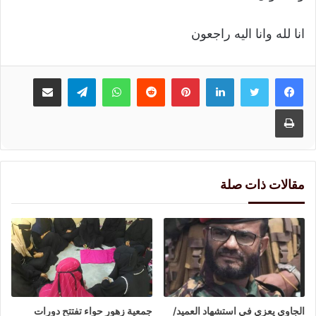
انا لله وانا اليه راجعون
لينكدإن
بينتيريست
واتساب
تيلقرام
مشاركة عبر البريد
طباعة
مقالات ذات صلة
الجاوي يعزي في استشهاد العميد/
جمعية زهور حواء تفتتح دورات