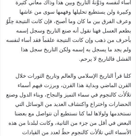
أساء لنفسه ودَوَّنهُ التاريخ وبين هذا وذاك معاني كثيرة
وكبيرة ولن يستطيع تحليلها وفهمها سوى من عاشها
وعرف الفرق بين ما كان وما أصبح، فإن كانت النتيجة حِلّوٌ
بطعم العسل فهنا نقول أنه صنع التاريخ وسجل إسمه
بأحرف من ذهب وإن كانت النتيجة علقماً فقد أساء لنفسه
ولم يجد ما يسجل به إسمه ولكن التاريخ سجل هذا
الفشل فالتاريخ لا يرحم.
كلنا قرأ التاريخ الإسلامي والعالم وتاريخ الثورات خلال
القرن الماضي وبداية هذا القرن، وبرزت فيهم أسماء
تلألأت كالنجوم في سماء التميز والنجاح، وبناء الدول وصنع
الحضارات واختراع واكتشاف العديد من الوسائل التي
نستخدمها ولولاها لما كنا نستطيع أن نتواصل مع بعضنا
البعض في أقل من جزء من الثانية، وكانت لبلدنا من هذه
الأسماء التي تلألأت كالنجوم حظٌ لعدد من القيادات