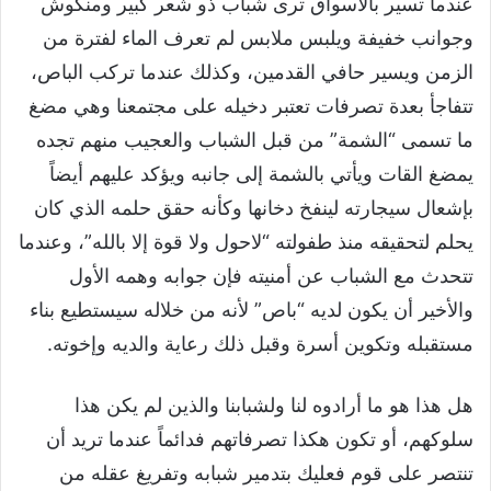
عندما تسير بالأسواق ترى شباب ذو شعر كبير ومنكوش
وجوانب خفيفة ويلبس ملابس لم تعرف الماء لفترة من
الزمن ويسير حافي القدمين، وكذلك عندما تركب الباص،
تتفاجأ بعدة تصرفات تعتبر دخيله على مجتمعنا وهي مضغ
ما تسمى “الشمة” من قبل الشباب والعجيب منهم تجده
يمضغ القات ويأتي بالشمة إلى جانبه ويؤكد عليهم أيضاً
بإشعال سيجارته لينفخ دخانها وكأنه حقق حلمه الذي كان
يحلم لتحقيقه منذ طفولته “لاحول ولا قوة إلا بالله”، وعندما
تتحدث مع الشباب عن أمنيته فإن جوابه وهمه الأول
والأخير أن يكون لديه “باص” لأنه من خلاله سيستطيع بناء
مستقبله وتكوين أسرة وقبل ذلك رعاية والديه وإخوته.
هل هذا هو ما أرادوه لنا ولشبابنا والذين لم يكن هذا
سلوكهم، أو تكون هكذا تصرفاتهم فدائماً عندما تريد أن
تنتصر على قوم فعليك بتدمير شبابه وتفريغ عقله من