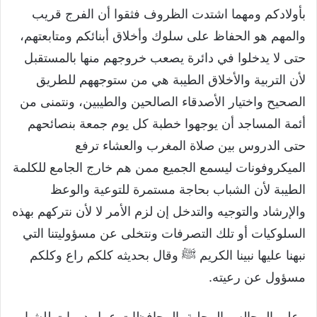
بأولادكم ومهما اشتدت الظروف فثقوا أن الفرج قريب
والمهم هو الحفاظ على سلوك وأخلاق أبنائكم ومتابعتهم،
حتى لا يدخلوا في دائرة يصعب خروجهم منها بالمستقبل
لأن التربية والأخلاق الطيبة هي من ستوجههم للطريق
الصحيح واختيار الأصدقاء الصالحين والطيبين، ونتمنى من
أئمة المساجد أن يوجهوا خطبة كل يوم جمعة بنصائحهم
حتى الدروس بين صلاة المغرب والعشاء ترفع
الميكروفونات ليسمع الجميع ممن هم خارج الجامع للكلمة
الطيبة لأن الشباب بحاجة مستمرة للتوعية والوعظ
والإرشاد والتوجيه والتدخل إن لزم الأمر لا لأن نتركهم بهذه
السلوكيات أو تلك التصرفات ونتخلى عن مسؤوليتنا التي
نبهنا عليها نبينا الكريم ﷺ وقال بحديثه كلكم راع وكلكم
مسؤول عن رعيته.
وعلى المجالس المحلية بالمحافظات عمل دورات للشباب