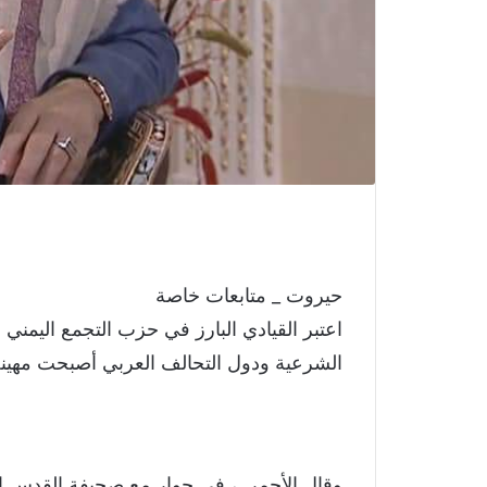
حيروت _ متابعات خاصة
اعتبر القيادي البارز في حزب التجمع اليمني ل
الشرعية ودول التحالف العربي أصبحت مهينة
وقال الأحمر ، في حوار مع صحيفة القدس العر