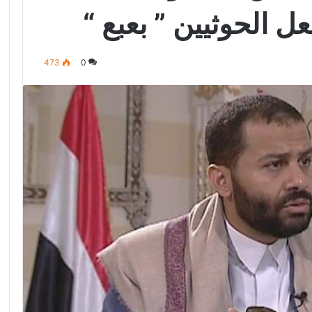
 الحوثيين ” بعبع “
473
0