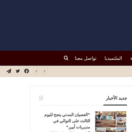
بحث
الملتميديا
تواصل معنا
فيسبوك
تويتر
تيلق
عن
جديد الأخبار
*العصيان المدني ينجح لليوم
الثالث على التوالي في
مديريات أبين*