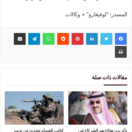
المصدر: “لوفيغارو” + وكالات
لينكدإن
بينتيريست
واتساب
تيلقرام
مشاركة عبر البريد
طباعة
مقالات ذات صلة
باكريت: هؤلاء هم الشركاء في
كتائب القسام تتحدث عن تدمير