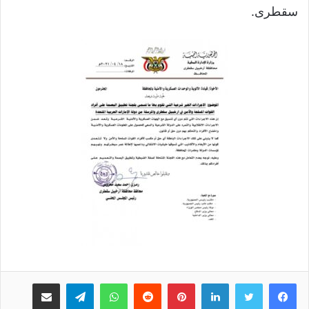
سقطرى.
لينكدإن
بينتيريست
واتساب
تيلقرام
مشاركة عبر البريد