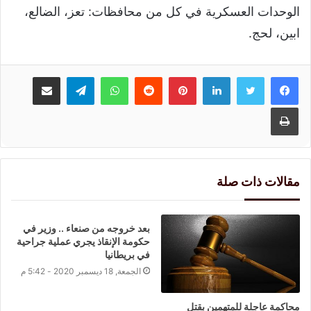
الوحدات العسكرية في كل من محافظات: تعز، الضالع،
ابين، لحج.
لينكدإن
بينتيريست
واتساب
تيلقرام
مشاركة عبر البريد
طباعة
مقالات ذات صلة
بعد خروجه من صنعاء .. وزير في
حكومة الإنقاذ يجري عملية جراحية
في بريطانيا
الجمعة, 18 ديسمبر 2020 - 5:42 م
محاكمة عاجلة للمتهمين بقتل