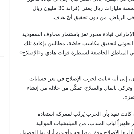
تعز التابعة لـ»الإصلاح» تمكّنت من استنفاد خمسة مليارات ريال يمني (قرابة 30 مليون ريال
في الرياض، من دون تحقيق أيّ هدف.
لإماراتي قيادة محور تعز باستثمار مخاوف السعودية
وثي لتحقيق مكاسب خاصّة، مطالبين بإعادة تلك
 في المناطق الخاضعة لسيطرة قوات هادي و«الإصلاح»
، إلى أنه «باتت لحزب الإصلاح في تعز حسابات
ركي بالمال والسلاح، تمكّن من خلاله من إنشاء
عز».
نت تفيد بأن الحزب يُرتّب لمعركة استعادة
هيراً لباب المندب، من الميليشيات الموالية
 أدارها الإصلاح وفق مصالحه وأجندته أراد بها الحصول