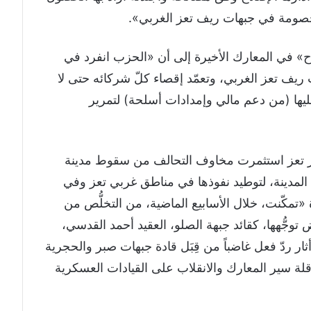
خصومة في جبهات ريف تعز الغربي».
» في المعارك الأخيرة إلى أن «الحزب انفرد في
ريف تعز الغربي، وتعمّد إقصاء كلّ شركائه حتى لا
ها (من دعم مالي وإمدادات أسلحة) لتمرير
ر تعز استثمرت مخاوف التحالف من سقوط مدينة
مدينة، لتوطيد نفوذها في مناطق غربي تعز وفي
«تمكّنت، خلال الأسابيع الماضية، من التخلُّص من
وجُّهها، كقائد جبهة الصلو، العقيد أحمد القدسي،
أثار ردّ فعل غاضباً من قِبَل قادة جبهات صبر والحجرية
عرقلة سير المعارك والانقلاب على القيادات العسكرية