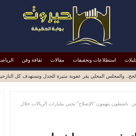
ليلات
استطلاعات وتحقيقات
مقالات
ثقافة وفن
الرياضة
ميد الشهادات الصادرة من مناطق صنعاء يثير موجة انتقادات واسع
ز.. ناشطون يتهمون “الإصلاح” بجني مليارات الريالات خلال