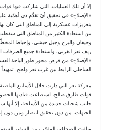
إلا أن تلك العمليات، التي شاركت فيها قوا
«الإصلاح» في تحقيق أيّ تقدُّم ذي أهمّية ع
بتعزيزات عسكرية إلى المناطق التي كان لها 
من استعادة الكثير من المناطق التي سقط
وحيفان والبرح وجبل حبشي، وإحباط المخطّ
ريف تعز الغربي، واستعادة جميع الطرقات ال
«الإصلاح» من فرض محور طور الباحة العس
الساحلي الرابط بين غرب تعز ولحج، تمهيدا
معركة تعز التي دارت خلال الأسابيع الماض
قوات طارق صالح، استطاعت قيادتها الحصول
جانب شحنات جديدة من الأسلحة، إلا أنها سر
الجبهات، من دون تحقيق انتصار ومن دون إ
ويلفت الصحافي المقرّب من السفير السعود