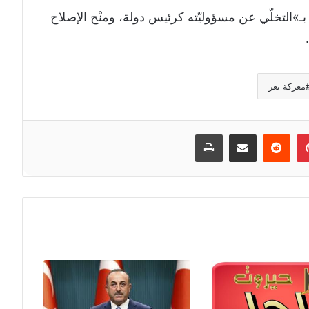
بـ»التخلّي عن مسؤوليّته كرئيس دولة، ومنْح الإصلاح
معركة تعز
إن
بينتيريست
مشاركة عبر البريد
طباعة