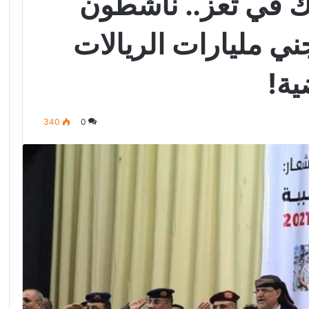
رك في تعز.. ناشطون
ني مليارات الريالات
ية!
340
0