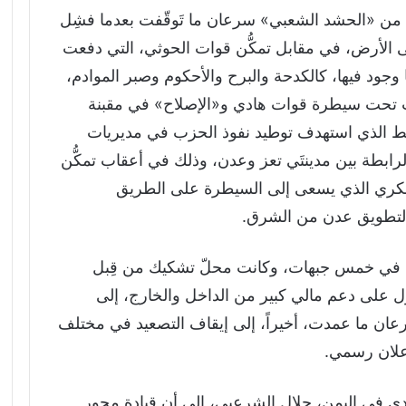
ت من «الحشد الشعبي» سرعان ما تَوقّفت بعدما فشِل
لى الأرض، في مقابل تمكُّن قوات الحوثي، التي دفعت
وجود فيها، كالكدحة والبرح والأحكوم وصبر الموادم،
ت تحت سيطرة قوات هادي و«الإصلاح» في مقبنة
ط الذي استهدف توطيد نفوذ الحزب في مديريات
رابطة بين مدينتَي تعز وعدن، وذلك في أعقاب تمكُّن
كري الذي يسعى إلى السيطرة على الطريق
ً لتطويق عدن من الشرق.
ية في خمس جبهات، وكانت محلّ تشكيك من قِبل
 على دعم مالي كبير من الداخل والخارج، إلى
عان ما عمدت، أخيراً، إلى إيقاف التصعيد في مختلف
علان رسمي.
ي في اليمن، جلال الشرعبي، إلى أن قيادة محور