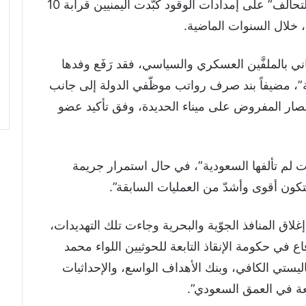
وأن جريمة القرصنة البحرية التي يمارسها “التحالف” على إمدادات الوقود كبّدت اليمنيين قرابة 10
 خلال السنوات الماضية.
ي بالملفَّين العسكري والسياسي، فقد رَفَع وفدها
، مضيفاً بند صرف رواتب موظّفي الدولة إلى جانب
حصار المفروض على ميناء الحديدة، وفق تأكيد عضو
ات لم تألفها السعودية”، في حال استمرار جريمة
ستكون أقوى وأشدّ من العمليات السابقة”.
اق المنافذ الجوّية والبحرية وجاءت تلك التهديدات،
 في حكومة الإنقاذ التابعة للحوثيين اللواء محمد
اليستي الكافي، وبنك الأهداف الواسع، والإحداثيات
عة في العمق السعودي”.