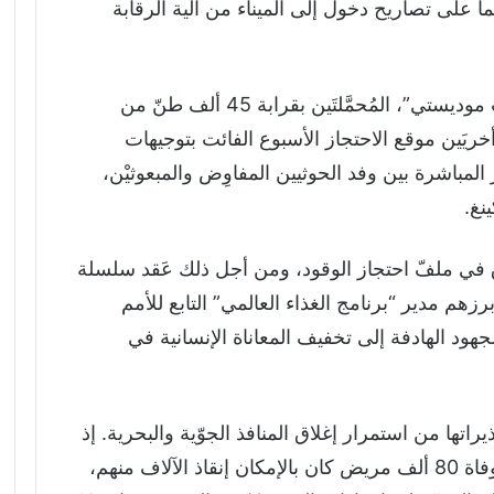
ا على تصاريح دخول إلى الميناء من آلية الرقابة
وجاء احتجاز السفينتَين، “سي كنج” و”تريدنت موديستي”، المُحمَّلتَين بقرابة 45 ألف طنّ من
أخريَين موقع الاحتجاز الأسبوع الفائت بتوجيهات
مباشرة بين وفد الحوثيين المفاوِض والمبعوثيْن،
نغ.
ق في ملفّ احتجاز الوقود، ومن أجل ذلك عَقد سلسلة
م مدير “برنامج الغذاء العالمي” التابع للأمم
هود الهادفة إلى تخفيف المعاناة الإنسانية في
تها من استمرار إغلاق المنافذ الجوّية والبحرية. إذ
أكّدت أن إغلاق مطار صنعاء الدولي تسبَّب بوفاة 80 ألف مريض كان بالإمكان إنقاذ الآلاف منهم،