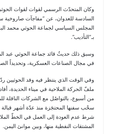
وكان المتحدّث الرسمي لقوات لقوات الحوثي 
السادسة للعدوان، عن “مفاجآت صاروخية سيُعل
المجلس السياسي لجماعة الحوثي محمد البخ
بـ”التأديب”.
وسبق ذلك حديثُ قائد جماعة الحوثي عبد الملك
في مجال الصناعات العسكرية، وتحديداً الصارو
وفي الوقت الذي ينتظر فيه وفد الحوثيين ردّا
ملفّ الحركة الملاحية في ميناء الحديدة، أفا
من أسبوع، بالتواصُل مع الشركات الناقلة للمش
سحْب سفنها المحتجَزة منذ عدّة أشهر قبالة ال
شرط عدم العودة إلى العمل في الخطّ الملاحي
المشتقات النفطية منها، وبين موانئ اليمن.