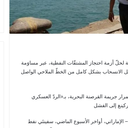
ة لحلّ أزمة احتجاز المشتقّات النفطية، عبر مساوَمة
بل الانسحاب بشكل كامل من الخطّ الملاحي الواصل
ستمرار جريمة القرصنة البحرية، بـ«الردّ العسكري
ركينغ إلى الفشل
الإماراتي، أواخر الأسبوع الماضي، سفينتَي نفط