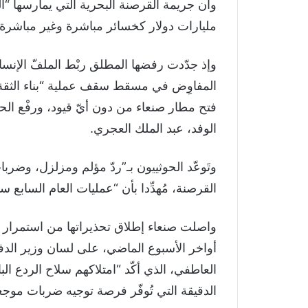
مليارات دولار كخسائر مباشرة وغير مباشرة،
وإذ جدّدت رفضها المطلق ربْط الملفّ الإنسان
المفاوِض في مسقط سقف عملية “بناء الثقة”
فتح مطار صنعاء من دون أيّ قيود، ورفْع ال
الوفد، عبد الملك العجري.
وتَوعّد الحوثييون بـ”ردّ مؤلم ومزلزل، وضرب
القرصنة، مُهدِّدا بأن “عمليات العام السابع 
واصلت صنعاء إطلاق تحذيراتها من استمرار إغل
أواخر الأسبوع الماضي، على لسان وزير الدفاع
العاطفي، الذي أكّد “امتلاكهم سلاح الردع الب
الدقيقة التي تُوفّر فرصة توجيه ضربات موج