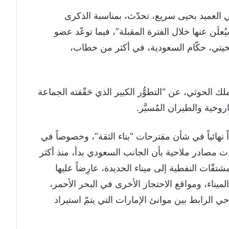
العميد يحيى سريع، تحدّث، بمناسبة الذكرى
َن عنها خلال الفترة المقبلة”، فيما توعّد عضو
يتي، حكّام السعودية، في أكثر من خطاب،
 الحوثي، عن “التطوُّر الكبير الذي حَقّقته الجماعة
خية والطيران المُسيَّر.
ً نهائياً في شأن مقترحات “بناء الثقة”، وخصوصاً في
دت مصادر ملاحية بأن الجانب السعودي بدأ، منذ أكثر
تقّات النفطية إلى ميناء الحديدة، عارِضاً عليها
ميناء، ومواقع الاحتجاز الأخرى في البحر الأحمر،
 الرابط بين موانئ الإمارات التي يتمّ استيراد