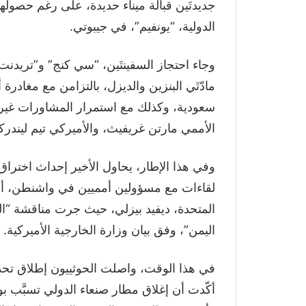
جديدتَين قبالة ميناء حديدة، على رغم حصولهم
الدولية، “يونفيم”، في جيبوتي.
مادّتَي البنزين والديزل، بالتزامن مع مغادرة 
سعودية، وكذلك مع استمرار المشاورات غير ال
الأممي مارتن غريفيث، والأميركي تيم ليندركي
وفي هذا الإطار، يحاول الأخير إحداث اخترا
لقاءات مع مسؤولين أمميين في واشنطن، أبرزه
المتحدة، ديفيد بيزلي، حيث جرت مناقشة “الج
اليمن”، وفق بيان وزارة الخارجية الأميركية.
في هذا الوقت، واصلت الحوثييون إطلاق تحذيرا