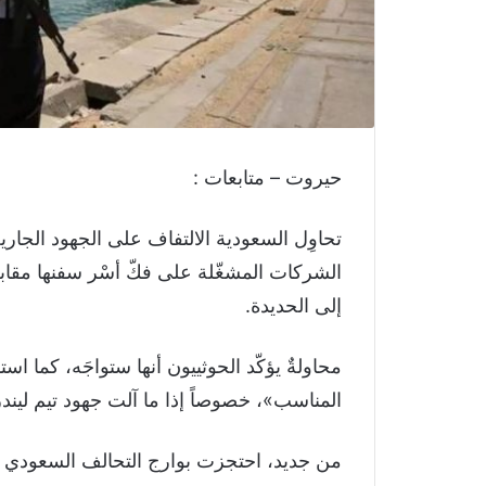
حيروت – متابعات :
تحاوِل السعودية الالتفاف على الجهود الجاري
الشركات المشغّلة على فكّ أسْر سفنها مقا
إلى الحديدة.
محاولةٌ يؤكّد الحوثييون أنها ستواجَه، كما ا
المناسب»، خصوصاً إذا ما آلت جهود تيم ليند
من جديد، احتجزت بوارج التحالف السعودي – 