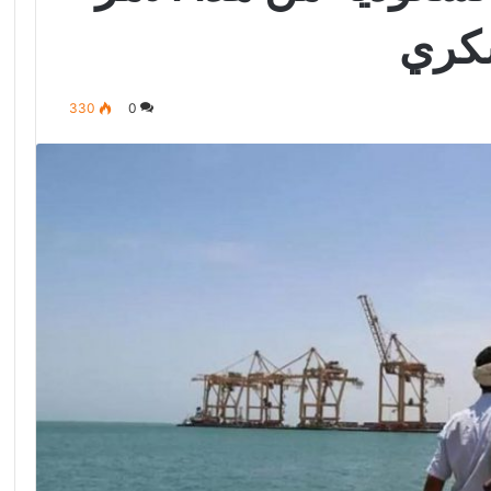
سكري
330
0