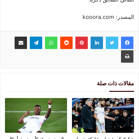
المصدر: kooora.com
لينكدإن
بينتيريست
واتساب
تيلقرام
مشاركة عبر البريد
طباعة
مقالات ذات صلة
شكوك كبيرة حول مشاركة بنزيما
ريال مدريد يرفع كأس دوري أبطال