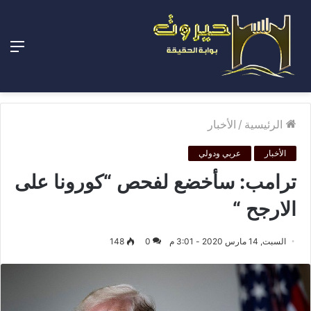
الق
الرئيسية
/
الأخبار
الأخبار
عربي ودولي
ترامب: سأخضع لفحص “كورونا على
الارجح “
السبت, 14 مارس 2020 - 3:01 م
0
148