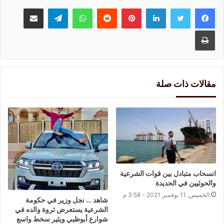
لينكدإن
بينتيريست
واتساب
تيلقرام
مشاركة عبر البريد
طباعة
مقالات ذات صلة
انسحاب متبادل بين قوات الشرعية
والحوثيين في الحديدة
الخميس, 11 نوفمبر 2021 - 3:58 م
شاهد … نجل وزير في حكومة
الشرعية يستعرض ثروة والده في
شوارع أبوظبي ويثير سخط واسع