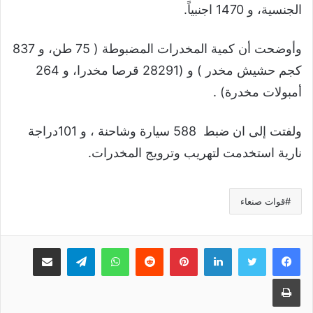
الجنسية، و 1470 اجنبياً.
وأوضحت أن كمية المخدرات المضبوطة ( 75 طن، و 837
كجم حشيش مخدر ) و (28291 قرصا مخدرا، و 264
أمبولات مخدرة) .
ولفتت إلى ان ضبط 588 سيارة وشاحنة ، و 101دراجة
نارية استخدمت لتهريب وترويج المخدرات.
قوات صنعاء
لينكدإن
بينتيريست
واتساب
تيلقرام
مشاركة عبر البريد
طباعة