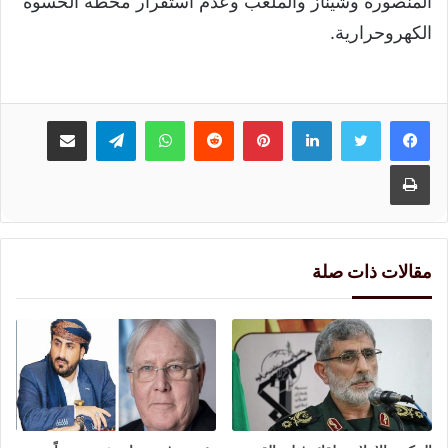
المنصورة وشيناز والملعب وعدم استقرار محطة الحسوة
الكهروحرارية.
لينكدإن
بينتيريست
واتساب
تيلقرام
مشاركة عبر البريد
طباعة
مقالات ذات صلة