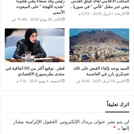
المكتب الاعلامي لقائد فيلق القدس
رئيس وفد صنعاء يشن هجوماً
ينفي خبر مقتل “قآني ” في سوريا ..
“شديد اللهجة ” على المبعوث
الأممي
الأربعاء, 1 أبريل 2020 - 2:33 م
الأحد, 26 يوليو 2020 - 10:46 ص
السيد يوجه بإلقاء القبض على قائد
قطر.. توقيع أكثر من 60 اتفاقية في
عسكري بارز في العاصمة
منتدى بطرسبورغ الاقتصادي
الإثنين, 19 أبريل 2021 - 4:06 ص
الجمعة, 4 يونيو 2021 - 1:16 م
اترك تعليقاً
لن يتم نشر عنوان بريدك الإلكتروني.
الحقول الإلزامية مشار
إليها بـ
*