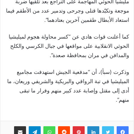
مليشيا الحوثي المهاجمة على التراجع بعد تلقيها ضربة
موجعة وتكبّدها قتلى وجرحى وتدمير عدد من الأطقم فيما
استعاد الأبطال طقمين آخرين بعتادهما”.
كما أعلنت قوات هادي عن “كسر محاولة هجوم لميليشيا
الحوثي الانقلابية على مواقعها في جبال الكرسي والكلح
والمدافن في مران بمحافظة صعدة”.
وذكرت (سبأ)، أن “مدفعية الجيش استهدفت مجاميع
الميليشيا في تبة الرواقي والبريكية والشريفي وريعان، ما
أدى إلى مقتل وإصابة عدد كبير منهم وفرار ما تبقى
منهم”.
لينكدإن
بينتيريست
واتساب
تيلقرام
مشاركة عبر البريد