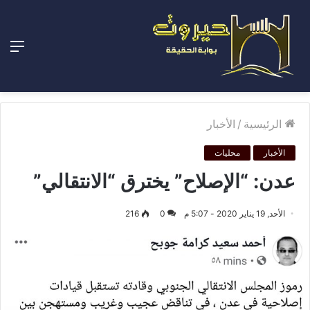
الق
الرئيسية
/
الأخبار
الأخبار
محليات
عدن: “الإصلاح” يخترق “الانتقالي”
الأحد, 19 يناير 2020 - 5:07 م
0
216