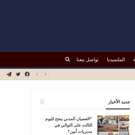
بحث
الملتميديا
تواصل معنا
فيسبوك
تويتر
تيلق
عن
جديد الأخبار
*العصيان المدني ينجح لليوم
الثالث على التوالي في
مديريات أبين*