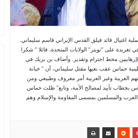
ية اغتيال قائد فيلق القدس الإيراني قاسم سليماني.
غريدة على “تويتر” الولايات المتحدة، قائلا ” شكرا
الإرهابيين محط احترام وتقدير. وأضاف بن بريك في
ينية حماس عقب نعيها مقتل سليماني، أن ” خيانة
هم العربية وغير العربية أمر معروف وطبيعي ومن
 بخطاب تأييد لمصالح الأمة، وتابع” ظلت حماس
ف العرب والمسلمين بمسمى المقاومة والإسلام وهم
إن
بينتيريست
مشاركة عبر البريد
طباعة