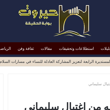
ليلات
استطلاعات وتحقيقات
مقالات
ثقافة وفن
الرياضة
لأنف والأذن والحنجرة بكلية الطب بجامعة صنعاء 2026
غتيال سليماني
فه من اغتيال سليماني