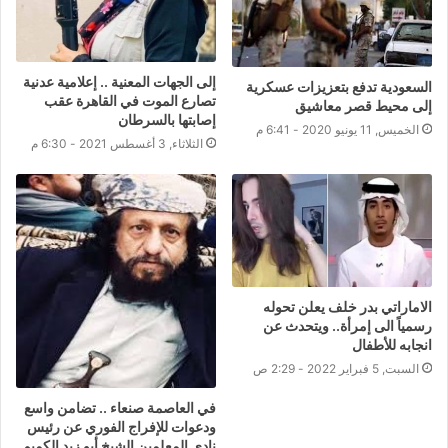
إلى الجهات المعنية .. إعلامية عدنية
السعودية تدفع بتعزيزات عسكرية
تصارع الموت في القاهرة عقب
إلى محيط قصر معاشيق
إصابتها بالسرطان
الخميس, 11 يونيو 2020 - 6:41 م
الثلاثاء, 3 أغسطس 2021 - 6:30 م
الاماراتي بدر خلف يعلن تحوله
رسمياً الى إمرأة.. ويتحدث عن
انجابه للأطفال
السبت, 5 فبراير 2022 - 2:29 ص
في العاصمة صنعاء .. تضامن واسع
ودعوات للإفراج الفوري عن رئيس
نادي المعلمين الشيخ أبو زيد الكميم