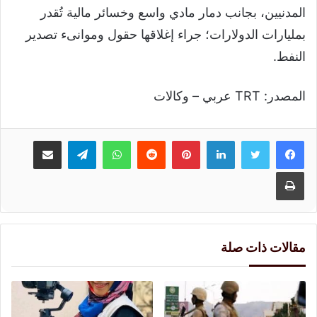
المدنيين، بجانب دمار مادي واسع وخسائر مالية تُقدر
بمليارات الدولارات؛ جراء إغلاقها حقول وموانىء تصدير
النفط.
المصدر: TRT عربي – وكالات
لينكدإن
بينتيريست
واتساب
تيلقرام
مشاركة عبر البريد
طباعة
مقالات ذات صلة