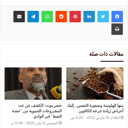
لينكدإن
بينتيريست
واتساب
تيلقرام
مشاركة عبر البريد
طباعة
مقالات ذات صلة
منها الهلوسة وصعوبة التنفس.. إليك
حضرموت: الكشف عن عدد
أعراض زيادة جرعة الكافيين
المشروعات التنموية من “حصة
النفط” في الوادي
الثلاثاء, 15 مارس 2022 - 4:20 ص
الخميس, 9 يناير 2020 - 12:59 م