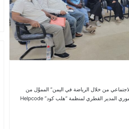
اجتماعي من خلال الرياضة في اليمن” المموَّل من
مؤسسة أديداس، وبإشراف الأستاذ موسى موري المدير القطري لمنظمة “هلب كود” Helpcode