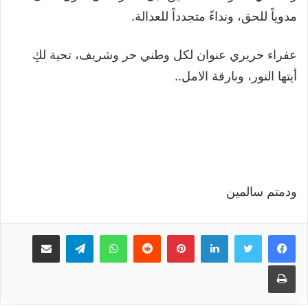
مدوياً للحق، ونداءً متجدداً للعدالة.
عفراء حريري عنوان لكل وطني حر وشريف، تحية لكِ
أيتها النور، وبارقة الامل..
ودمتم سالمين
لينكدإن
بينتيريست
واتساب
تيلقرام
مشاركة عبر البريد
طباعة