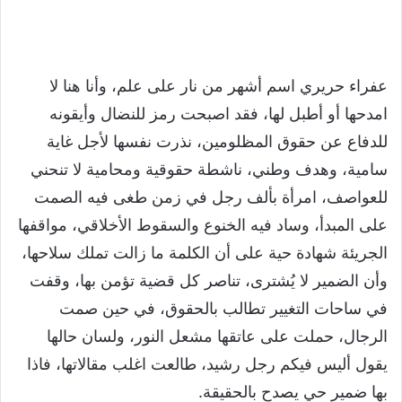
عفراء حريري اسم أشهر من نار على علم، وأنا هنا لا
امدحها أو أطبل لها، فقد اصبحت رمز للنضال وأيقونه
للدفاع عن حقوق المظلومين، نذرت نفسها لأجل غاية
سامية، وهدف وطني، ناشطة حقوقية ومحامية لا تنحني
للعواصف، امرأة بألف رجل في زمن طغى فيه الصمت
على المبدأ، وساد فيه الخنوع والسقوط الأخلاقي، مواقفها
الجريئة شهادة حية على أن الكلمة ما زالت تملك سلاحها،
وأن الضمير لا يُشترى، تناصر كل قضية تؤمن بها، وقفت
في ساحات التغيير تطالب بالحقوق، في حين صمت
الرجال، حملت على عاتقها مشعل النور، ولسان حالها
يقول أليس فيكم رجل رشيد، طالعت اغلب مقالاتها، فاذا
بها ضمير حي يصدح بالحقيقة.