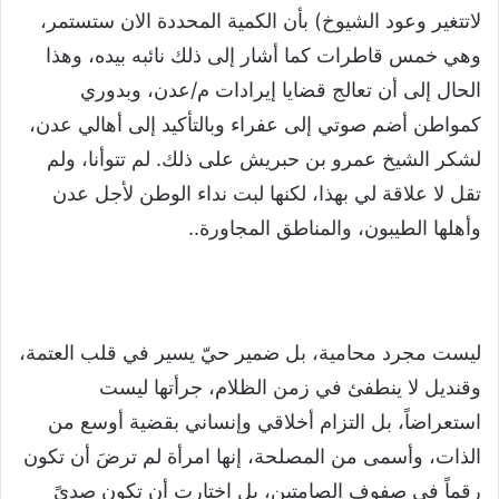
لاتتغير وعود الشيوخ) بأن الكمية المحددة الان ستستمر،
وهي خمس قاطرات كما أشار إلى ذلك نائبه بيده، وهذا
الحال إلى أن تعالج قضايا إيرادات م/عدن، وبدوري
كمواطن أضم صوتي إلى عفراء وبالتأكيد إلى أهالي عدن،
لشكر الشيخ عمرو بن حبريش على ذلك. لم تتوأنا، ولم
تقل لا علاقة لي بهذا، لكنها لبت نداء الوطن لأجل عدن
وأهلها الطيبون، والمناطق المجاورة..
ليست مجرد محامية، بل ضمير حيّ يسير في قلب العتمة،
وقنديل لا ينطفئ في زمن الظلام، جرأتها ليست
استعراضاً، بل التزام أخلاقي وإنساني بقضية أوسع من
الذات، وأسمى من المصلحة، إنها امرأة لم ترضَ أن تكون
رقماً في صفوف الصامتين، بل اختارت أن تكون صدىً