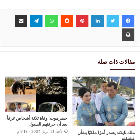
لينكدإن
بينتيريست
واتساب
تيلقرام
مشاركة عبر البريد
طباعة
مقالات ذات صلة
حضرموت: وفاة ثلاثة أشخاص غرقاً
بعد أن جرفتهم السيول
الأحد, 21 أبريل 2024 - 6:18 م
ملك تايلاند يصدر أمرًا ملكيًا بشأن
عشيقته