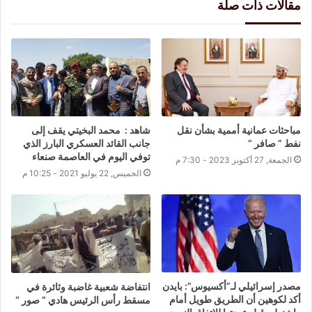
مقالات ذات صلة
مباحثات عمانية أممية بشأن نقل
شاهد : محمد البخيتي يقف إلى
نفط ” صافر “
جانب القائد العسكري البارز الذي
توفي اليوم في العاصمة صنعاء
الجمعة, 27 أكتوبر 2023 - 7:30 م
الخميس, 22 يوليو 2021 - 10:25 م
مصدر إسرائيلي لـ”أكسيوس”: بايدن
انتفاضة شعبية غاضبة وثائرة في
أكد لكوهين أن الطريق طويل أمام
مسقط رأس الرئيس هادي ” صور “