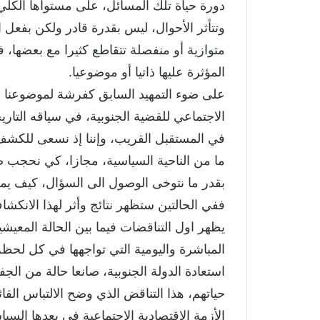
دورة حياة تلك المسائل، على مستواها الكلي 
وتتأثر الأحوال، ليس بقدرة قادر ولكن بفعل ا
متوازية أو منفصلة تتقاطع كثيرا مع بعضها، ف
المؤثرة عليها ذاتيا أو موضوعيا.
على ضوء التمهيد السابق كفرشة لموضوعنا ال
الاجتماعي للقضية الجنوبية، في سياقه التار
في المستقبل القريب، وإننا إذ نسعى للكش
ما من الناحية السياسية، مجازا، كي نحجب صف
بقدر ما نتوخى الوصول الى السؤال، كيف يمكن
ففي الحالتين ستظهر نتائج وأثر لهذا الانكش
يظهر اول التناقضات فيما بين الحالة المعيش
المباشرة واليومية التي تواجهها في كل لح
استعادة الدولة الجنوبية، صانعا حالة من ال
حياتهم، هذا التناقض الذي وضح الالتباس القا
الأزمة الاقتصادية الاجتماعية في بعدها السيا