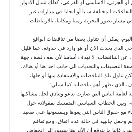
أو الجزئي، الأساسي أو الفرعي، كذلك تتبدل الأدوار
لتفاعلات المختلفة سلبا أو ايجابا في مدارات غير
ي مسار تطور التجربة زمنيا ومكانيا، بالارتباطات
يوم، يمكن أن نتناول بعضا من تناقضات الواقع
يخي الذي يحدث الان أو هو وارد في حدوثه، عما قليل
ف عن التناقضات، لا نهدف أساسا لأن نقف لصف جهة
ة التصنيفات والتحديات الى جانب احد هنا أو هناك،
 تناول تلك التناقضات والاستفادة منها أو حلها،
اف، الذي يظهر أهم تناقضاته كما سيلي:
ية لعامة الناس التي صارت تدعو وتنادي لحل مشاكلها
ظة، وبين الخطاب السياسي المتمسك بمقولاته حول
جفاء مع حقوق الناس التي يعوها ويلمسونها على صعيد
ئم وجعل جانبيه في حالة عدم اتفاق، ومع تفاقم
سي، غالبا ما نتوقع أن الأثر هنا سيقود الى انخفاض