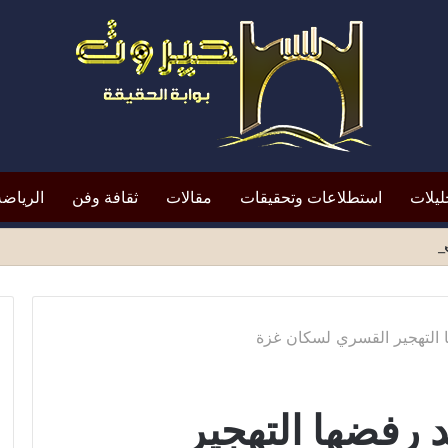
ليلات
استطلاعات وتحقيقات
مقالات
ثقافة وفن
الرياضة
افظ أبين النقد؟*
ها التهجير القسري لسكان غزة
د رفضها التهجير