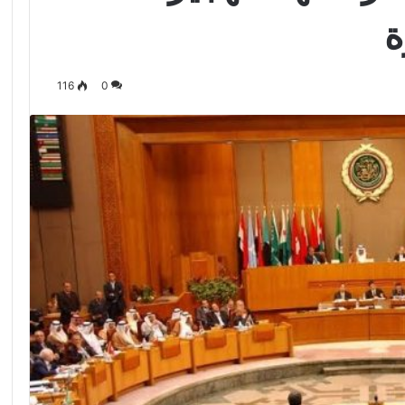
ة
116
0