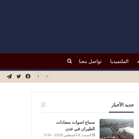
بحث
الملتميديا
تواصل معنا
فيسبوك
تويتر
تيلق
عن
جديد الأخبار
سماع اصوات مضادات
الطيران في عدن
السبت, 8 أغسطس 2026 - 5:14