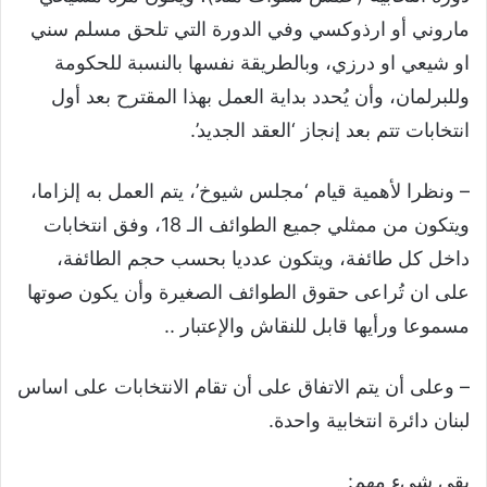
ماروني أو ارذوكسي وفي الدورة التي تلحق مسلم سني
او شيعي او درزي، وبالطريقة نفسها بالنسبة للحكومة
وللبرلمان، وأن يُحدد بداية العمل بهذا المقترح بعد أول
انتخابات تتم بعد إنجاز ‘العقد الجديد’.
– ونظرا لأهمية قيام ‘مجلس شيوخ’، يتم العمل به إلزاما،
ويتكون من ممثلي جميع الطوائف الـ 18، وفق انتخابات
داخل كل طائفة، ويتكون عدديا بحسب حجم الطائفة،
على ان تُراعى حقوق الطوائف الصغيرة وأن يكون صوتها
مسموعا ورأيها قابل للنقاش والإعتبار ..
– وعلى أن يتم الاتفاق على أن تقام الانتخابات على اساس
لبنان دائرة انتخابية واحدة.
بقي شيء مهم: