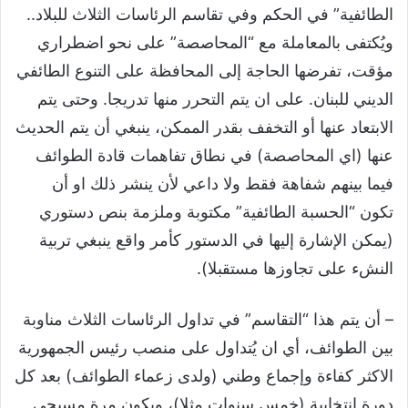
الطائفية” في الحكم وفي تقاسم الرئاسات الثلاث للبلاد..
ويُكتفى بالمعاملة مع “المحاصصة” على نحو اضطراري
مؤقت، تفرضها الحاجة إلى المحافظة على التنوع الطائفي
الديني للبنان. على ان يتم التحرر منها تدريجا. وحتى يتم
الابتعاد عنها أو التخفف بقدر الممكن، ينبغي أن يتم الحديث
عنها (اي المحاصصة) في نطاق تفاهمات قادة الطوائف
فيما بينهم شفاهة فقط ولا داعي لأن ينشر ذلك او أن
تكون “الحسبة الطائفية” مكتوبة وملزمة بنص دستوري
(يمكن الإشارة إليها في الدستور كأمر واقع ينبغي تربية
النشء على تجاوزها مستقبلا).
– أن يتم هذا “التقاسم” في تداول الرئاسات الثلاث مناوبة
بين الطوائف، أي ان يُتداول على منصب رئيس الجمهورية
الاكثر كفاءة وإجماع وطني (ولدى زعماء الطوائف) بعد كل
دورة انتخابية (خمس سنوات مثلا)، ويكون مرة مسيحي