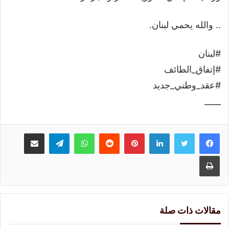
.. والله يحمي لبنان.
#لبنان
#إتفاق_الطائف
#عقد_وطني_جديد
____
لينكدإن
بينتيريست
واتساب
تيلقرام
مشاركة عبر البريد
طباعة
مقالات ذات صلة