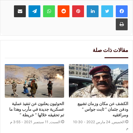
لينكدإن
بينتيريست
واتساب
تيلقرام
مشاركة عبر البريد
طباعة
مقالات ذات صلة
الكشف عن مكان وزمان تشييع
الحوثيون يعلنون عن تنفيذ عملية
ودفن جثمان ” ثابت جواس ”
عسكرية جديدة في مأرب وهذا ما
ومرافقيه
تم تحقيقه خلالها ” خريطة “
الخميس, 24 مارس 2022 - 10:30
السبت, 11 سبتمبر 2021 - 3:55 م
م