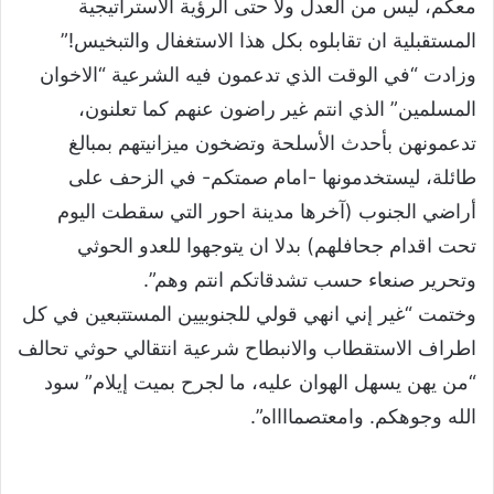
معكم، ليس من العدل ولا حتى الرؤية الاستراتيجية
المستقبلية ان تقابلوه بكل هذا الاستغفال والتبخيس!”
وزادت “في الوقت الذي تدعمون فيه الشرعية “الاخوان
المسلمين” الذي انتم غير راضون عنهم كما تعلنون،
تدعمونهن بأحدث الأسلحة وتضخون ميزانيتهم بمبالغ
طائلة، ليستخدمونها -امام صمتكم- في الزحف على
أراضي الجنوب (آخرها مدينة احور التي سقطت اليوم
تحت اقدام جحافلهم) بدلا ان يتوجهوا للعدو الحوثي
وتحرير صنعاء حسب تشدقاتكم انتم وهم”.
وختمت “غير إني انهي قولي للجنوبيين المستتبعين في كل
اطراف الاستقطاب والانبطاح شرعية انتقالي حوثي تحالف
“من يهن يسهل الهوان عليه، ما لجرح بميت إيلام” سود
الله وجوهكم. وامعتصمااااه”.