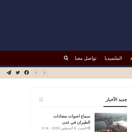
بحث
الملتميديا
تواصل معنا
فيسبوك
تويتر
تيلق
عن
جديد الأخبار
سماع اصوات مضادات
الطيران في عدن
السبت, 8 أغسطس 2026 - 5:14