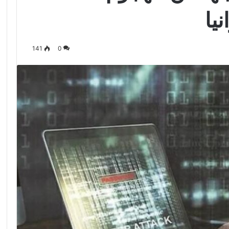
يا
141
0