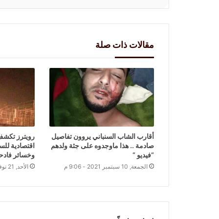
مقالات ذات صلة
أقارب الشاب السنباني يروون تفاصيل
رويترز تكشف
صادمة .. هذا ماوجدوه على جثة ولدهم
اقتصادية للس
“فيديو “
وخسائر فادحة
الجمعة, 10 سبتمبر 2021 - 9:06 م
الأحد, 21 نوفمبر 2021 - 9:01 م