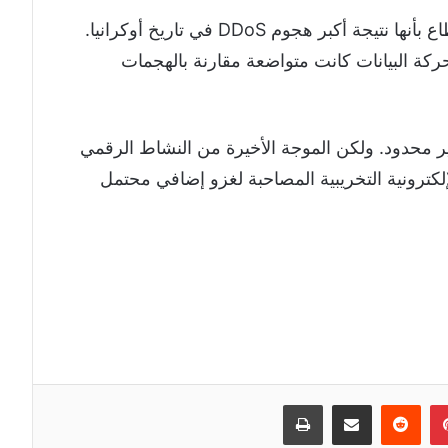
ووصف المسؤولون الأوكرانيون حالات الانقطاع بأنها نتيجة أكبر هجوم DDoS في تاريخ أوكرانيا.
كية قالت إن حركة البيانات كانت متواضعة مقارنة بالهجمات
نوبيرغر: بينما كان لهجمات DDoS تأثير محدود. ولكن الموجة الأخيرة من النشاط الرقمي
كترونية التخريبية المصاحبة لغزو إضافي محتمل
إن
بينتيريست
مشاركة عبر البريد
طباعة