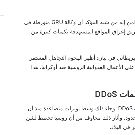
وقال المسؤولون البريطانيون في إعلان متزامن إنه من شبه المؤكد أن وكالة GRU متورطة في
 عن طريق إغراق المواقع المستهدفة بكميات كبيرة من
بريطاني في بيان: أظهر الهجوم التجاهل المستمر
على الأعمال العدوانية الروسية ضد أوكرانيا. هذا
 DDoS
وألقت كييف باللوم على موسكو في هجمات DDoS. وجاء ذلك وسط توترات متصاعدة منذ أن
حدود. وأثار ذلك مخاوف من أن روسيا تخطط لشن
في البلاد.