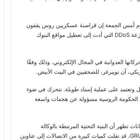
ة يوم أمس الجمعة إن قراصنة عسكريين روس يقفون
وراء سلسلة من هجمات حجب الخدمة الموزعة DDoS التي أدت إلى تعطيل مواقع البنوك
ها العدوانية في المجال الإلكتروني. وذلك وفقًا
يكي، آن نويبرغر، للصحفيين في البيت الأبيض.
 وتعتمد على عملية إسناد طويلة. نتحرك في ضوء
ب هجمات DDoS. نعتقد أن الحكومة الروسية مسؤولة عن هجمات واسعة
نات تظهر أن البنية التحتية المرتبطة بالوكالة
العسكرية الروسية، المعروفة عمومًا باسم GRU، قد نقلت كميات كبيرة من الاتصالات إلى عناوين