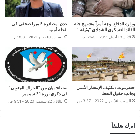
وزارة الدفاع توجه أمراً بتشريح جثة
عدن: مصادرة كاميرا صحفي في
القائد العسكري الشدادي “وثيقة “
نقطة أمنية
الأحد, 18 أبريل 2021 - 2:43 ص
السبت, 10 يوليو 2021 - 1:33 م
حضرموت : تكثيف الإنتشار الأمني
صنعاء: بيان من “الحراك الجنوبي”
بجانب حقول النفط
في ذكرى ثورة 21 سبتمبر
السبت, 30 أبريل 2022 - 3:37 ص
الثلاثاء, 22 سبتمبر 2020 - 9:51 ص
اترك تعليقاً