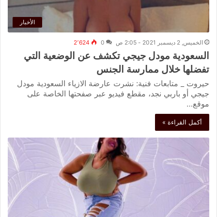
الأخبار
الخميس, 2 ديسمبر 2021 - 2:05 ص
0
2٬624
السعودية مودل جيجي تكشف عن الوضعية التي
تفضلها خلال ممارسة الجنس
حيروت _ متابعات فنية: نشرت عارضة الازياء السعودية ​مودل
جيجي​ أو ​باربي نجد​، مقطع فيديو عبر صفحتها الخاصة على
موقع…
أكمل القراءة »