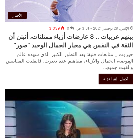
الأخبار
الإثنين, 29 نوفمبر 2021 - 3:51 ص
0
3٬039
بينهم عربيات .. 8 عارضات أزياء ممتلئات، أثبتن أن
الثقة في النفس هي معيار الجمال الوحيد “صور”
حيروت _ متابعات فنية: بعد التطور الكبير الذي شهده عالم
الموضة، الجمال والأزياء، مفاهيم عدة تغيرت. فانقلبت المقاييس
وأُلغيت جميع…
أكمل القراءة »