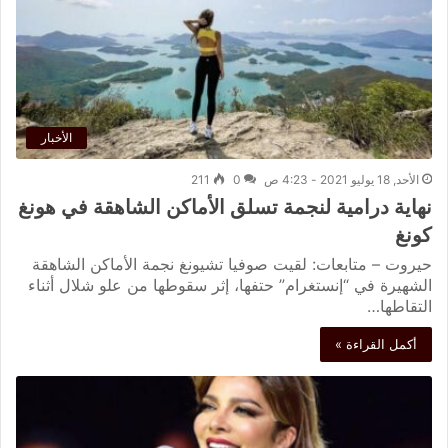
الأخبار
الأحد, 18 يوليو 2021 - 4:23 ص
0
211
نهاية درامية لنجمة تسلق الأماكن الشاهقة في هونغ
كونغ
حيروت – متابعات: لقيت صوفيا تشيونغ نجمة الأماكن الشاهقة
الشهيرة في “إنستغرام” حتفها، إثر سقوطها من علو شلال أثناء
التقاطها…
أكمل القراءة »