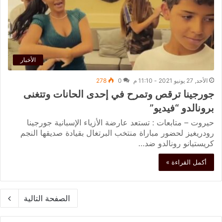
الأخبار
الأحد, 27 يونيو 2021 - 11:10 م
0
278
جورجينا ترقص وتمرح في إحدى الحانات وتتغنى
برونالدو “فيديو”
حيروت – متابعات : تستعد عارضة الأزياء الإسبانية جورجينا
رودريغيز لحضور مباراة منتخب البرتغال بقيادة صديقها النجم
كريستيانو رونالدو ضد…
أكمل القراءة »
الصفحة التالية