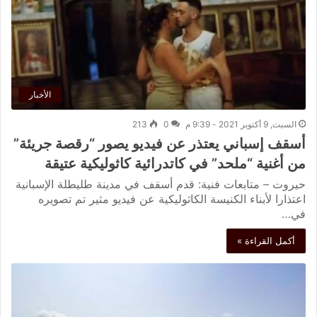
الأخبار
السبت, 9 أكتوبر 2021 - 9:39 م
0
213
أسقف إسباني يعتذر عن فيديو يصور “رقصة جريئة”
من أغنية “ملحد” في كاتدرائية كاثوليكية عتيقة
حيروت – متابعات فنية: قدم أسقف في مدينة طليطلة الإسبانية
اعتذارا لأبناء الكنيسة الكاثوليكية عن فيديو مثير تم تصويره
في…
أكمل القراءة »