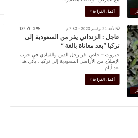
أكمل القراءة »
ار
الأحد, 22 نوفمبر 2020 - 7:33 م
0
187
عاجل : الزنداني يفر من السعودية إلى
تركيا “بعد معاناة بالغة “
حيروت – خاص فر رجل الدين والقيادي في حزب
الإصلاح من الأراضي السعودية إلى تركيا . يأتي هذا
بعد أيام…
أكمل القراءة »
ار