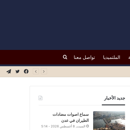
بحث
الملتميديا
تواصل معنا
فيسبوك
تويتر
تيلق
عن
جديد الأخبار
سماع اصوات مضادات
الطيران في عدن
السبت, 8 أغسطس 2026 - 5:14