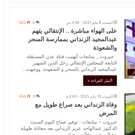
السبت, 8 مايو 2021 - 3:56 ص
0
532
على الهواء مباشرة .. الإنتقالي يتهم
عبدالمجيد الزنداني بممارسة السحر
والشعوذة
حيروت _ متابعات أتهمت قناة عدن المستقلة
التابعة للمجلس الإنتقالي رجل الدين الشهير
عبدالمجيد الزنداني بالسحر و الشعوذة. ووجهت…
ار
أكمل القراءة »
السبت, 16 يناير 2021 - 2:43 م
0
454
وفاة الزنداني بعد صراع طويل مع
المرض
حيروت – متابعات : توفي صباح اليوم السبت
الدكتور عبدالواحد عزيز الزنداني بعد معاناة طويلة
مع المرض . وقالت مصادر…