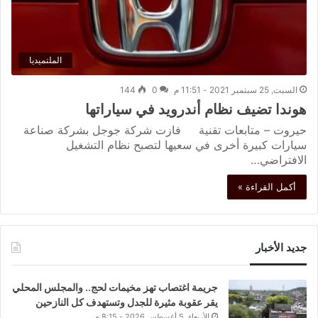
الملتميديا
السبت, 25 سبتمبر 2021 - 11:51 م
0
144
هوندا تضيف نظام أندرويد في سياراتها
حيروت – متابعات تقنية فازت شركة جوجل بشركة صناعة
سيارات كبيرة أخرى في سعيها لتصبح نظام التشغيل
الافتراضي…
أكمل القراءة »
جديد الأخبار
جريمة اغتصاب تهز مخيمات لحج.. والمجلس المحلي
يقر عقوبة مثيرة للجدل وتستهدف كل النازحين
الأربعاء, 5 أغسطس 2026 - 8:15 م